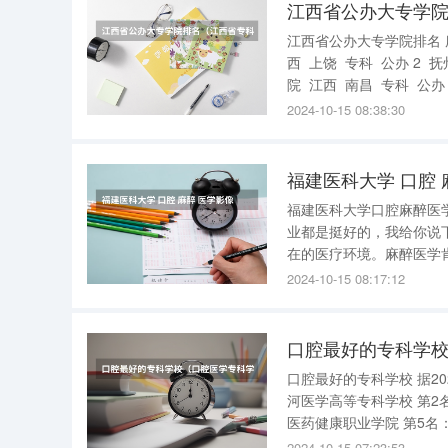
江西省公办大专学
江西省公办大专学院排名 序号 学校名称 省份 城市 层次 备注 1 上饶幼儿师范高等专科学校 江
西 上饶 专科 公办 2 抚州幼儿师范高等专科学校 江西 抚州 专科 公办 3 江西工业职业技术学
院 江西 南昌 专科 公办 4 江西医学高等专科学校 江西 上饶 专科 公办 5 九江职业大学 
西 九江 专科 公办
2024-10-15 08:38:30
福建医科大学口腔麻醉医
业都是挺好的，我给你说
在的医疗环境。麻醉医学
介入没有生孩子前不要去做 福建口腔医学专业的大专 福建卫生职业技术学院、泉州医学高
2024-10-15 08:17:12
学校、漳州卫生职业学院
口腔最好的专科学
口腔最好的专科学校 据2023年最新数据显示，口腔医学最好的专科学校前十名如下： 第1名：漯
河医学高等专科学校 第2名：苏州卫生职业技术学院 第3名：天津医学高等专科学校 第4名：云南
医药健康职业学院 第5名：湖北职业技术学院 第6名：重庆医药高等专科学校 第7名：石家庄医学
2024-10-15 07:23:53