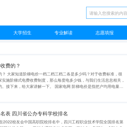
大学招生
专业解读
志愿填报
么收费的？
的？ 大家知道阶梯电价一档二档三档二各是多少吗？对于收费标准，很
家实施阶梯式电费收费制度，那么每度电多少钱，与我们生活息息相关，
讲解一下。 国家电网 阶梯电价是指把户均用电量设
档次定价计算费用。对居民用电实行阶梯式递增电价可以提高能源效率。
分市场的差别定价，提
名表 四川省公办专科学校排名