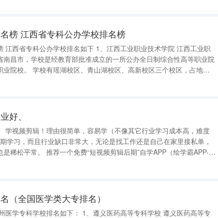
名榜 江西省专科公办学校排名榜
工业职
省南昌市，学校是经教育部批准成立的一所公办全日制综合性高等职业院
、高新校区三个校区，占地面
个。 2、江西建设职业技术学院 江西建设职业技术
专业好、
、 学视频剪辑！理由很简单，容易学（不像其它行业学习成本高，难度
月短期学习，而且行业缺口非常大，无论是找工作还是自己在家里接私单，
是稀松平常。 推荐一个免费“短视频剪辑后期”自学APP（绘学霸APP-各
发抖音，发朋
排名（全国医学类大专排名）