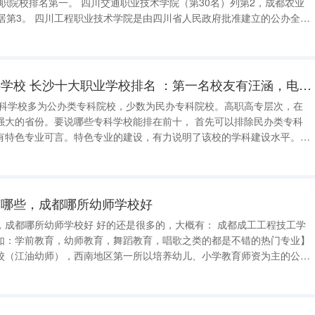
省高职院校排名第一。 四川交通职业技术学院（第30名）列第2，成都农业
政府批准建立的公办全日
于1959年，原名“第一机械工业部德阳重型机器制造学校”，是国家与中
湖南十大最好的专科学校 长沙十大职业学校排名 ：第一名校友有汪涵，电力类第二
份。要说哪些专科学校能排在前十， 首先可以排除民办类专科
有特色专业可言。特色专业的建设，有力说明了该校的学科建设水平。
专科院校。 综合来看，以下7所高校均有实力进入前
业技术学
有哪些，成都哪所幼师学校好
的还是很多的，大概有： 成都成工工程技工学
如：学前教育，幼师教育，舞蹈教育，唱歌之类的都是不错的热门专业】
校（江油幼师），西南地区第一所以培养幼儿、小学教育师资为主的公办
府，办
规模大、综合实力强。 川北幼