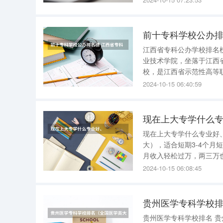
前十专科学校公办排
江西省专科公办学校排名榜 江西省专科公办学校排名如下 1、江西工业职业技术学院 江西
业技术学院，坐落于江西
校，是江西省示范性高等职业院校。 学校有瑶湖校区、青山湖校区
积46万平方米，设有教学院部9个，开办专业42
2024-10-15 06:40:59
学院，
现在上大专学什么
现在上大专学什么专业好
大），适合短期3-4个
月收入轻松过万，两三万也
应用市场均可下载） 因为现在短视频的崛起，任何企业，任何工作室或者个人都需要制作剪辑大
2024-10-15 06:08:45
量的短视频来包装品牌，
贵州医学专科学校
贵州医学专科学校排名 贵州医学专科学校排名如下： 1、遵义医药高等专科学校 遵义医药高等专