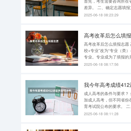
首先，考生需要咨询所在
差异。 二、确定志愿填报方式 猜分填报 ：部分省份采用此方式，考生需在5月中旬根据平时成绩
和模拟考试成绩预测高考分数，并据此填报志愿。
2025-06-18 08:23:29
旬，要求考
高考改革后怎么填
高考改革后怎么填报志愿
校+专业”改为“专业（类
专业。专业成为了填报的关键和基础。 志愿数量也有所增加，普
而艺术类和体育类每次最
2025-06-18 08:17:56
要更加谨慎地选择志愿，
成人高考的条件与要求？ 参加 成考 条件： 一、年龄要求
加成人高考，但不同省份
育考试院公布的要求。 二、学籍要求 考生不能有在校学籍，国家承认学历的各类高、中等学校在
校生一律不得参加报考。 三、学历要求 考生报考的招生层次不同，报考的学历要求也会有所不
2025-06-18 08:11:28
同，其中报考专升本的考