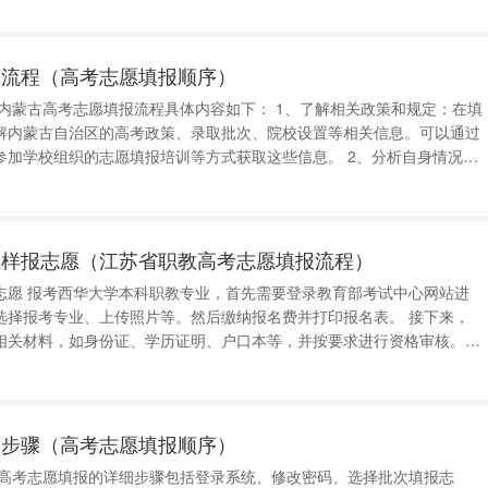
。 内蒙古高考志愿
报流程（高考志愿填报顺序）
解内蒙古自治区的高考政策、录取批次、院校设置等相关信息。可以通过
校组织的志愿填报培训等方式获取这些信息。 2、分析自身情况：
成绩、兴趣爱好、未来发展规划等因素，对自己的专业和学校进行合理的
分数线、院
怎样报志愿（江苏省职教高考志愿填报流程）
志愿 报考西华大学本科职教专业，首先需要登录教育部考试中心网站进
择报考专业、上传照片等。然后缴纳报名费并打印报名表。 接下来，
相关材料，如身份证、学历证明、户口本等，并按要求进行资格审核。
愿填报。填报
布。如被录取，按照学
细步骤（高考志愿填报顺序）