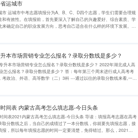
西省运城市
市 运城市中考志愿填报分为A、B、C、D四个志愿，学生们需要合理规
性和有效性。在填报前，首先要深入了解自己的兴趣爱好、综合素质、学
此来确定自己的职业发展方向，思考自己适合在什么样的环境下发展。
选择自己的理想学校作为第一志愿，然后根据自己的排名情况和学校往年
序。具体来说，可以将自
专升本市场营销专业怎么报名？录取分数线是多少？
授专升本市场营销专业怎么报名？录取分数线是多少？ 2022年湖北成人高
取分数线是多少？ 答：每年第三个周末进行成人高考考
高等数学（二）3科 ---通过以往的录取分数线来看,一般
分录取】,总分是450分,考到分数
时间表 内蒙古高考怎么填志愿-今日头条
报时间表2021内蒙古高考怎么填志愿-今日头条 导读：填报高考志愿在高考
录取分数线之后，当自己的成绩过了一本分数线，你就要先填报志愿，接
填报，所以每年填报志愿的时间一定要清楚，免得错过。那么，2021内
2021内蒙古高考怎么填志愿呢？和小编一起去查询2021内蒙古高考志