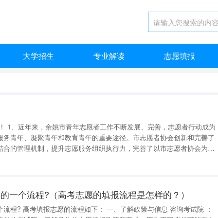
大学招生
专业解读
志愿填报
？
行动成为
服务青年、凝聚青年和教育青年的重要途径。市志愿者协会创新和完善了
结合的管理机制，提升志愿服务组织执行力，完善了以市志愿者协会为龙
的三级志愿服务组织络体系，先后成立和发展了志愿者服务站25个，志愿
者服务队87支，注册志愿者38万人。 2、
的一个流程?（高考志愿的填报流程是怎样的？）
与信息 咨询考试院 ：