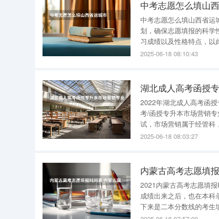
中考志愿怎么填山
中考志愿怎么填山西省运城
划，确保志愿填报的科学
习成绩以及性格特点，以
填报志愿时，学生应优先
2025-06-18 08:10:43
录取分数线来调整志愿顺
湖北成人高考函授
2022年湖北成人高考函
考/函授专升本市场营销专业怎么报名？录
试，市场营销属于经管科，考政治、外语、
专升本市场营销录取线是在120分左右, 【年龄满25周岁可降低20
2025-06-18 08:03:27
达标,相对于大
内蒙古高考志愿填报
2021内蒙古高考志愿填
成绩出来之后，也在本科
下来是二本分数线的考生
蒙古高考什么时候填志愿？
2025-06-18 07:57:00