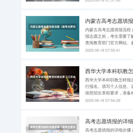
愿填报时间表吧
内蒙古高考志愿填
内蒙古高考志愿填报流程 内蒙古高考志愿填报流程具体内容如下： 1、了解相关政策和规定：在填
报志愿之前，考生需要了
查阅教育部门官方网站、参加学
考生需要根据自己的高考
2025-06-18 07:55:41
选择。可以参考往年录取
西华大学本科职教
西华大学本科职教怎样报
行报名。填写个人信息、选
按照招生章程要求，准备
审核通过后，参加招生考试。 考试合格后，按照招生章程规定的时间和方式进行志
2025-06-18 07:54:29
志愿后，等待录取结果公
高考志愿填报的详
高考志愿填报的详细步骤 高考志愿填报的详细步骤包括登录系统、修改密码、选择批次填报志