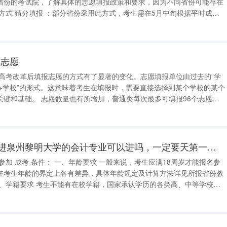
省份的考试院，了解具体的志愿填报政策和要求，因为不同省份可能存在
 估分填报 ：部分省份在高考刚结束后的6月中
报志愿
 高考改革后填报志愿的方式有了显著的变化。志愿填报单位由过去的“学
）+学校”的形式。这意味着考生在填报时，需要直接选择到某个学校的某个
通类每次最多可填报96个志愿，
多可填报70个志愿。这为考生提供了更多的选择机会，但也意味着考生需
避免填报无效或
我今年高考成绩412进泉州黎明大学的会计专业可以进吗，一定要天第一个志愿才可以录取，有这回事吗
 一般来说，考生应满18周岁才能报名参
在考生年龄的界定上各有差异，具体年龄规定及计算方法详见所报省份教
生必须