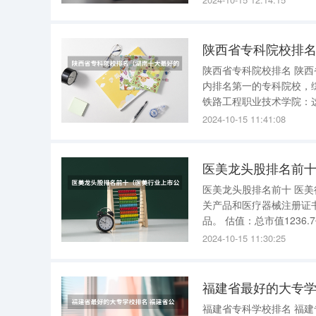
陕西省专科院校排
陕西省专科院校排名 陕西省的专科院校排名如下： 1、陕西工业职业技术学院：这所学校是陕西省
内排名第一的专科院校，综
铁路工程职业技术学院：
设方面的人才。 3、西安航空职业技术学院：这所学校是理工类的专科院校，也是双高计划中的一
2024-10-15 11:41:08
员，主要培养航空领域的
医美龙头股排名前
医美龙头股排名前十 医美行业十大龙头股： 1.爱美客 
关产品和医疗器械注册证书的企业。 产品：溶液注射产品，凝胶
品。 估值：总市值1236.7亿，市净率23.31，TTM市盈率115.89，低于历史时间66%。估值适
中。 2.华西生物 简介：专注于透明质酸等生物活性物质的主要产品和生物医用材料的终端产品。
2024-10-15 11:30:25
产品：透明
福建省最好的大专学
福建省专科学校排名 福建专科学校排名公办： 1、福建船政交通职业学院 2、漳州职业技术学院