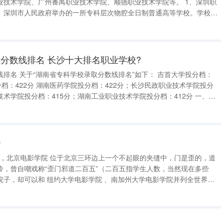
术学院、广州番禺职业技术学院、顺德职业技术学院等。 1、深圳职
、深圳市人民政府举办的一所专科层次物腔全日制普通高等学校。学校创
等职业技术学院，1997年更为现名，2001年学校先后与国内129所高校
分数线排名 长沙十大排名职业学校?
 吉首大学投分档：
2分；长沙民政职业技术学院投分
简称“吉大”，学校地跨湖南省湘西土家族苗族自治州和张家界市两地办学，
些
怜，曾自嘲戏称“歪门邪道二百五”（二百五指学生人数，当然现在多些
院子，却可以和 纽约大学电影学院 、南加州大学电影学院并列全世界电
绕。 北京电影学院在影视业内的影响非常大，在
的领先者，和影