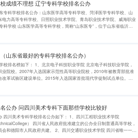
校成绩不理想 辽宁专科学校排名公办
东电力高等专科学校、日照职业技术学院、青岛职业技术学院、威海职业
政府举办，并经中华人民共和国教育部批准设立的省属全日制普通高等学
卓越医
国（山东省最好的专科学校排名公办）
业院校。2007年入选国家示范性高等职业院校，2010年被教育部批准
合改革试验区建设单位。2015年入选国家首批现代学徒制试点单位。
水平职业院校建设计划 。2019年12月，被教育部、财政部列入国家“双
名公办 问四川美术专科下面那些学校比较好
术学院
 四川省人民政府批准建立的公办全日制普通高等学校，
共建。 2、四川交通职业技术学院 四川省唯一一所
校，隶属四川省交通运输厅；入选中国特色高水平高职学校和专业