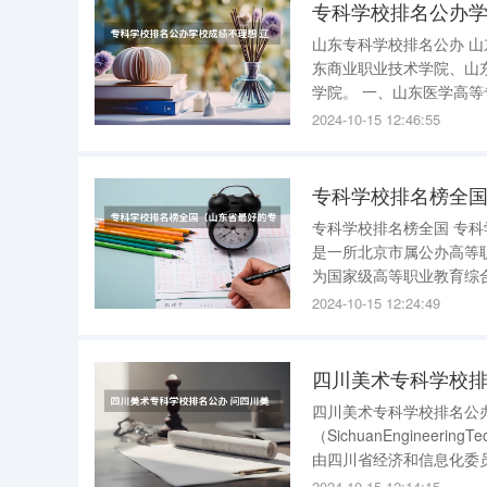
专科学校排名公办学
山东专科学校排名公办 山东专科学校排名公办：山东医学高等专科学校、菏泽医学专科学校、山
东商业职业技术学院、山
学院。 一、山东医学高等专科学校 山东医学高等专科学校，简称“山东医专”，位于山东省临沂
市，是一所由山东省人民
2024-10-15 12:46:55
校，2012年入选教育部“
专科学校排名榜全
专科学校排名榜全国 专科学校排名榜如下： 1、北京电子科技职业学院 北京电子科技职业学院，
是一所北京市属公办高等职
为国家级高等职业教育综
2018年入选北京市特色高
2024-10-15 12:24:49
高计划”高水平学校
四川美术专科学校排
四川美术专科学校排名公办 四川美术专科学校排名公办如下： 1、四川工程职业技
（SichuanEngineeringTechnicalCollege）
由四川省经济和信息化委员会和德阳市人民政府
公办全日制交通类高职院
2024-10-15 12:14:15