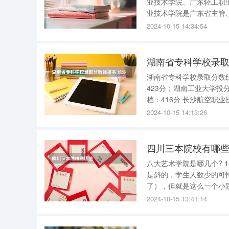
业技术学院、广东轻工职业技
业技术学院是广东省主管
建于1993年，原名深圳高
2024-10-15 14:34:54
签订联合培养硕士研究生
湖南省专科学校录取
湖南省专科学校录取分数线排名 关于“湖南省专科学校录取分数线排名”如下：
423分；湖南工业大学投分档：422分 湖南医药学院投分档：42
档：416分 长沙航空职业技术学院投分档：415分；湖南工业职业技术学院投分档：412分 一、吉
首大学 吉首大学，
2024-10-15 14:13:26
四川三本院校有哪
八大艺术学院是哪几个? 1，北京电影学院 位于北京三环边上一个不起眼的夹缝中，门是歪的，道
是斜的，学生人数少的可
了），但就是这么一个小
影专业大学前三甲！让无数热爱电影的人魂牵梦
2024-10-15 13:41:14
人材培养方面一直是国内