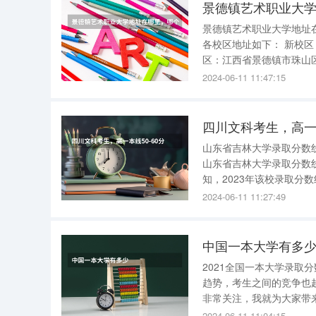
景德镇艺术职业大
景德镇艺术职业大学地址在哪里，哪个城市，
各校区地址如下： 新校区：江西省景德镇市珠山区和谐大道向东至福佑路与红塔路相交处 老校
区：江西省景德镇市珠山区陶阳南路27号 学校简介 景德
城、中国优秀旅游城市、
2024-06-11 11:47:15
经江西省发展计划委员
四川文科考生，高一
山东省吉林大学录取分数线
山东省吉林大学录取分数线
知，2023年该校录取分数线是580分。 四川文科考生，高一本线
学呢? 我是16年高考的
2024-06-11 11:27:49
600分以上推荐出川
中国一本大学有多
2021全国一本大学录取分数线表（20
趋势，考生之间的竞争也
非常关注，我就为大家带来20
录取分数线表 目前还区分一二本院校的省份只有旧高考省份了，我就以旧高考四川、陕西、安徽
2024-06-11 11:04:15