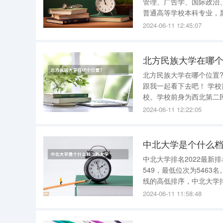
管理、广告学、国际政治、
普通高等学校本科专业，属法
生具有扎实的专业理论基
2024-06-11 12:45:07
会团体、特别是能在立法
北方民族大学在哪个
北方民族大学在哪个位置? Hello同学们，今天学姐要为大家介绍的是北方民族大学在哪个位置
跟我一起看下去吧！ 学校简介 北方民族大学直属国家民族事务委员会，是一所综合性普通高等院
校。学校前身为西北第二民
硕士、学士学位授权单位。 地理位置 学校的地址是宁夏回族自治区银川市文昌路街道文
2024-06-11 12:22:05
204号
中北大学是个什么
中北大学排名2022最新排名 2022中北大学在全国排名126名。 中北大学第一批本科A
549，最低位次为5463名。 将所有位于山西省内、且在第一批本科A类文科招生的大学，
线的高低排序，中北大学排在山西省第5名。 经统计，
山西财经大学、山西中医药大学
2024-06-11 11:58:48
原。是中西部