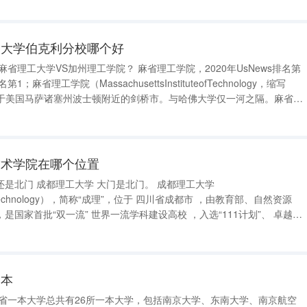
州大学伯克利分校哪个好
麻省理工大学VS加州理工学院？ 麻省理工学院，2020年UsNews排名第
；麻省理工学院（MassachusettsInstituteofTechnology，缩写
，位于美国马萨诸塞州波士顿附近的剑桥市。与哈佛大学仅一河之隔。麻省理
近年来，麻省理工学院的生物、经济学、语言学、商科也发展的非
技术学院在哪个位置
门。 成都理工大学
tyofTechnology），简称“成理”，位于 四川省成都市 ，由教育部、自然资源
国家首批“双一流” 世界一流学科建设高校 ，入选“111计划”、 卓越工
程师教育培养计划 、国家级大学生创新创业训练计划。 截至2021年5月，学校占地2887亩
一本