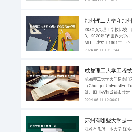
为例，由于篇幅限制，我
加州理工大学和加
2022顶尖理工学校比较：
3。2020年QS世界大学排名第1
MIT）成立于1861年
工素以理工闻名于世，但
2024-06-11 10:17:44
成都理工大学工程
成都理工大学大门是南门还是北门 成都理工大学 大门是北
（ChengduUniversi
部、四川省和成都市共建，是
2024-06-11 10:06:04
苏州有哪些大学是
江苏有几所一本大学 江苏省一本大学总共有26所一本大学，包括南京大学、东南大学、南京航空