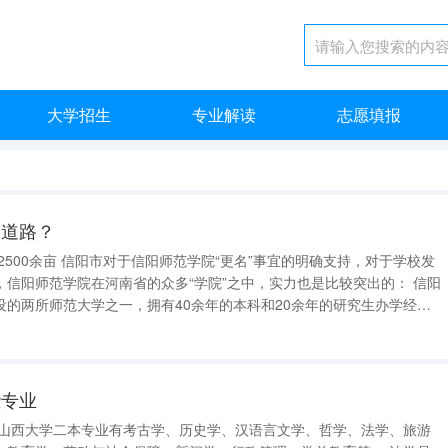
大学招生
专业解读
志愿填报
个道路？
信阳师范学院在河南省的众多“学院”之中，实力也是比较突出的： 信阳
设的两所师范大学之一，拥有40余年的本科和20余年的研究生办学经
76人，其中研究生1690人（占比7%），设有83个本科专业，16个一级
些专业