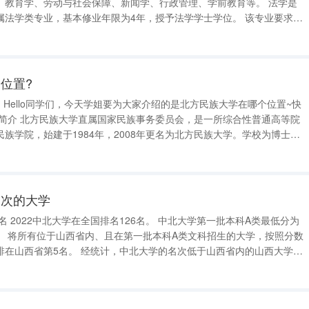
教育学、劳动与社会保障、新闻学、行政管理、学前教育等。 法学是
学类专业，基本修业年限为4年，授予法学学士学位。 该专业要求学
础和熟练的职业技能、合理的知识结构，能在国家机关、企事业单位和社
机关、行政机关、检
位置?
~快
族学院，始建于1984年，2008年更名为北方民族大学。学校为博士、
昌北街
档次的大学
类最低分为
按照分数
中北大学的名次低于山西省内的山西大学、
，超过了山西省内的山西农业大学等学校。 中北大学位于山西太