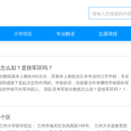
大学招生
专业解读
志愿填报
线怎么划？是按军区吗？
分数线基本上都在400左右，而基本上都是自己本专业对口升学校，专业
相同成绩下是起决定性作用的。学校的话，你就看当年有哪些学校面向军
部队里考军校分数线怎么划？是按军区吗？ 1、
区为单位的，所以每个军\区战士考军校的分数线是不同的。空军部队、海
也是各自而定。
哪个区