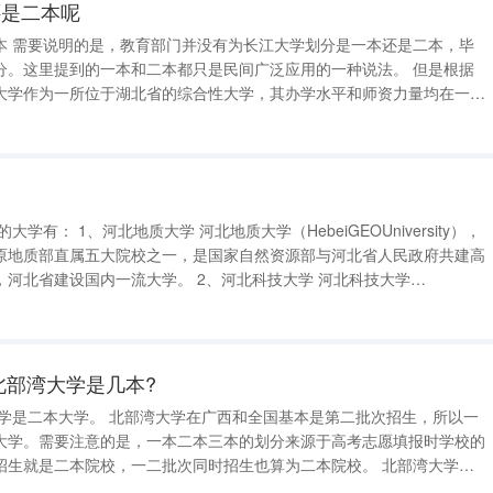
还是二本呢
本，毕
。这里提到的一本和二本都只是民间广泛应用的一种说法。 但是根据
大学作为一所位于湖北省的综合性大学，其办学水平和师资力量均在一些
一所“二本加强版”的高等院校。同时，它也被认为是湖北省内唯一的一所
注意的是，虽然长江大学被
原地质部直属五大院校之一，是国家自然资源部与河北省人民政府共建高
内一流大学。 2、河北科技大学 河北科技大学
Science&amp;Technology），坐落于河北省石家
北部湾大学是几本?
大学。需要注意的是，一本二本三本的划分来源于高考志愿填报时学校的
就是二本院校，一二批次同时招生也算为二本院校。 北部湾大学位
是一所以工学、理学、管理学为主的全日制普通高等学校。 北部湾大