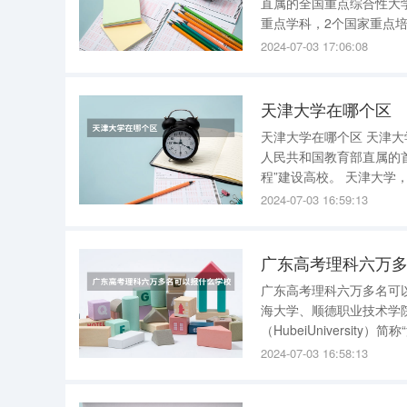
直属的全国重点综合性大学，是国家
重点学科，2个国家重点培
验室，6个教育部重点实
2024-07-03 17:06:08
地，7个甘肃省重
天津大学在哪个区
天津大学在哪个区 天津大学是在天津市南开区。 天津大学，简称“天大”，坐落于天津市，是中华
人民共和国教育部直属的首批
程”建设高校。 天津大学，其前身为北洋大学，始建于1895年10月2日，是中国第一所现代大学，
开中国近代高等教育之先河
2024-07-03 16:59:13
广东高考理科六万多
广东高考理科六万多名可以报什么学校? 广东高考理科六万多
海大学、顺德职业技术学院、广东轻工职
（HubeiUniversi
位列湖北省“双一流”建设高
2024-07-03 16:58:13
计划