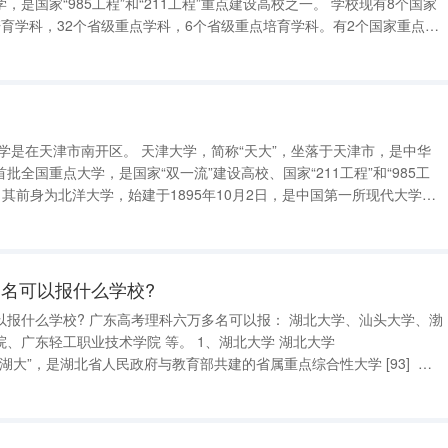
“985工程”和“211工程”重点建设高校之一。 学校现有8个国家
育学科，32个省级重点学科，6个省级重点培育学科。有2个国家重点实
验室，1个农业部重点开放实验室，2个教育部人文社会科学重点研究基
全国重点大学，是国家“双一流”建设高校、国家“211工程”和“985工
；1912年1月，北洋大学堂定名为北洋大学校，1913年定名国立北洋大
名可以报什么学校?
名可以报： 湖北大学、汕头大学、渤
业技术学院 等。 1、湖北大学 湖北大学
ty）简称“湖大”，是湖北省人民政府与教育部共建的省属重点综合性大学 [93] ，
校，入选国家“中西部高校基础能力建设工程”、“111计划”、湖北省2011