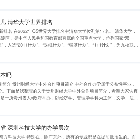
学的招生是在每年的几月份？ 说到北部湾
几 清华大学世界排名
第17名。 清华大学，
海淀区，是中华人民共和国教育部直属的全国重点大学，位列国家“双一
工程”，入选“2011计划”、“珠峰计划”、“强基计划”、“111计划”，为九校联盟
（C9）、松联盟、中国大学校长联谊会、亚洲大学联盟。 目前，清华大学共设21个学院
二本吗
学属于公益性事业，
分。下面是我整理的关于贵州财经大学中外合作项目简介，希望大家认真
、艺术学等学科协调发展的财经类大学，在教育部本科教学工作水平评估
学性质：公办
省 深圳科技大学的办学层次