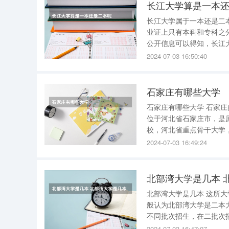
长江大学算是一本
长江大学属于一本还是二本 需要说明的是，教育部门并没有为长江大学划分是一本还是二
业证上只有本科和专科之分
公开信息可以得知，长江
二本高校之上，被认为是
2024-07-03 16:50:40
一本大学。 需要
石家庄有哪些大学
石家庄有哪些大学 石家庄的大学有： 1、河北地质大学 河北地质大学（HebeiGEOUniversity），
位于河北省石家庄市，是
校，河北省重点骨干大学，河北省建设国
（HebeiUniversityof
2024-07-03 16:49:24
北部湾大学是几本 
北部湾大学是几本 这所大学是二本大学。 北部湾大学在广西和全国基本是第二批次招生，所以一
般认为北部湾大学是二本
不同批次招生，在二批次招生
于广西壮族自治区钦州市，
2024-07-03 16:47:07