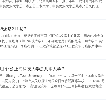
一本大学。自2019年开始，北京高考本科一批、本科二批合并为本科批
要根据所在省份（市）招生批次确定。目前高考是按照省份招生，某大学
话，通常说该大学是一本大学
5还是211呢？
是211呢？ 您好，根据教育部官网上面的院校库中的显示，国内内地没有
高校，但是有（华中科技大学），不确定您是否说的是这一间大学？假如
85工程高校，而所有的985工程高校都是原211工程高校，所以华中科技
原211工程高校，但目前985工程计划和211工程计划都已经于2017年停
哪个省 上海科技大学是几本大学？
同建设，由上海市人民政府主管的全日制普通高等学校。 2013年9月
式建立，是国家“双一流”建设高校，是教育部与上海市共建“国家教育综合
改革试验区”的试点高校，是张江综合性国家科学中心的重要组成部分。 学校位于上海—浦东新