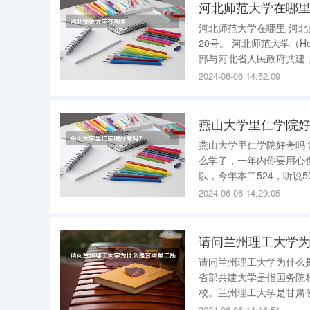
河北师范大学在哪
河北师范大学在哪里 河北师范大学在哪里介绍如下： 河北师范大学在石家庄市裕华区南二环东路
20号。 河北师范大学（HebeiNormalUniversity）位于河北省会石家庄市，由中华人民共和国教育
部与河北省人民政府共建
家一流大学建设一层次高校，是
2024-06-06 14:52:09
养计划、
燕山大学里仁学院
燕山大学里仁学院好考吗
么学了，一年内你要用心
以，今年本二524，听说
是里仁的强项哦，男生很
2024-06-06 14:29:05
比较多，你是有机会的，
请问兰州理工大学为什么
省部共建大学是指国务院
校。兰州理工大学是甘肃
位，由甘肃省人民政府和
2024-06-06 14:16:51