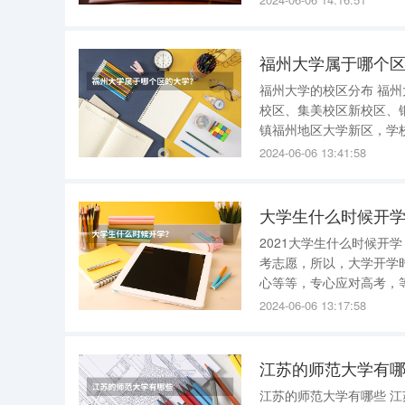
福州大学属于哪个
福州大学的校区分布 福州大学现在有5个校区，分别为福州大学旗山校区、怡山校区、集美校区老
校区、集美校区新校区、铜盘校区。 1、福州大学旗山校区 福州大
镇福州地区大学新区，学校地址为福
区学园路2号 2、福州大学怡山校区 地址：福州市工业路523号 3、福州大学集美校区老校区 地
2024-06-06 13:41:58
址：鼓
大学生什么时候开
2021大学生什么时候开学？ 一般是9月份开学。 
考志愿，所以，大学开学时间未定。 各个省份各个高校的开学时间
心等等，专心应对高考，
学生开学了吗 大学生开学了吗，具体如下： 大部分大学的开学日期为9月1日。正常情况下,大学9
2024-06-06 13:17:58
月1日左右开学。大一
江苏的师范大学有
江苏的师范大学有哪些 江苏的师范大学有： 第一所南京师范大学 南京师范大学位于江苏省省会南