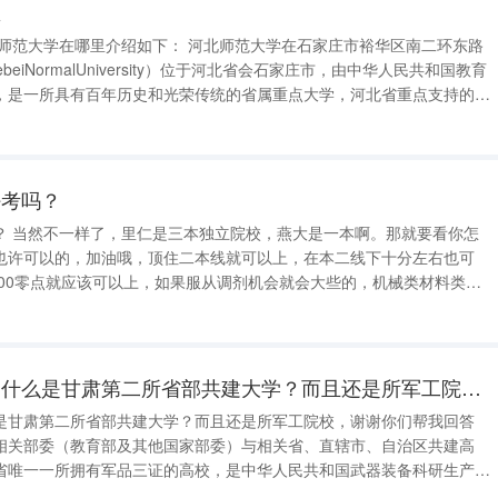
里
，是一所具有百年历史和光荣传统的省属重点大学，河北省重点支持的国
中国较早成立、规模较大的高等师范院校之一。 入选卓越教师培
好考吗？
？ 当然不一样了，里仁是三本独立院校，燕大是一本啊。那就要看你怎
也许可以的，加油哦，顶住二本线就可以上，在本二线下十分左右也可
500零点就应该可以上，如果服从调剂机会就会大些的，机械类材料类都
好找工作的，这两个专业一般要本二以上得分，不过里仁在咱河北找的人
加油吧，相信付出就会有回报的
请问兰州理工大学为什么是甘肃第二所省部共建大学？而且还是所军工院校，谢谢你们帮我回答
是甘肃第二所省部共建大学？而且还是所军工院校，谢谢你们帮我回答
相关部委（教育部及其他国家部委）与相关省、直辖市、自治区共建高
省唯一一所拥有军品三证的高校，是中华人民共和国武器装备科研生产单
中华人民共和国工业与信息化部国家国防科技工业局共建。学校有两个国