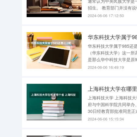
通常认为中央民族大学是
招生。 教育部门并没有说中央民族大学是一本还是二本大学，中央民族大学是几本只是民间说
法，到底是一本还是二本
2024-06-06 17:12:50
在某省是第一批次招生的
华东科技大学属于98
华东科技大学属于985还
（华东科技大学）这一所
是那么华中科技大学是原9
大学是原985工程高校也是
2024-06-06 16:49:19
止了。 所以假如您说的
上海科技大学在哪里
上海科技大学 上海科技大学（ShanghaiTechUniversity），简称“上科大”，是一所由上海市人民政
府与中国科学院共同举办、共
30日经教育部批准同意正
2024-06-06 15:15:34