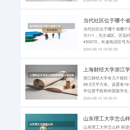
教育部批准建立的一所民
当代社区位于哪个
当代社区位于哪个省哪个市 当代社区是湖北省武汉市洪山区关东街道下辖的社区，城乡分
为111，为主城区。区划代码
430070，长途电话区
区、长城社区、金地社区
2024-06-10 18:55:26
关山社区、湾郡社区、汤
上海财经大学浙江
浙江财经大学有几个校区？ 学校现有下沙、文华、翠苑和长安4个校区，占地2300亩，总建
98.5万平方米。设置有
学位授予权和外国留学生、
近万人)。 1、下沙校区 地址：浙江省杭州市下沙高教园区学源街18号 2、文华校区 地址：西湖区
2024-06-10 18:32:01
文一西路83
山东理工大学怎么
山东理工大学怎么样 前进中的山东理工大学 山东理工大学