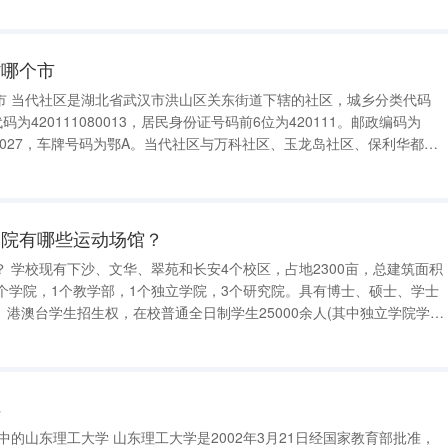
办全日制普通
省哪个市
类代码
为420111080013，居民身份证号码前6位为420111。邮政编码为
号为027，车牌号码为鄂A。当代社区与万科社区、玉龙岛社区、保利华都社
、江南社区、清江社区、光谷社区、政苑社区、新世界社区、龙城社区、
逊湖
学院有哪些运动场馆？
筑面积
16个学院，1个教学部，1个独立学院，3个研究院。具有博士、硕士、学士
港澳台学生招生权，在校普通全日制学生25000余人(其中独立学院学生
样
是2002年3月21日经国家教育部批准，