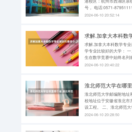
港校区：杭州市西湖区余杭塘路866号， 电话:0571-87951
号， 电话:0571-87951111 西溪校区：杭州市西湖区天目山路148号， 电话:0571-87951111 华家
2024-06-10 20:52:14
求解.加拿大本科数
求解.加拿大本科数学专
学专业比较好的大学： 一、滑铁卢大学 滑铁卢大学拥有全球最大的数学学院，师资力量雄厚，学
生在数学竞赛中始终名列
OP的课程。微软公司在
2024-06-10 20:40:22
顶着无数光环的UW数学
淮北师范大学在哪里
淮北师范大学邮编附地址和
校地址位于安徽省淮北市
设工程。 二、淮北师范大学简介 淮北师范大学位于全国文明城市、国家园林城市安徽省淮北市，
是一所多科性省属重点大学
2024-06-10 20:28:50
准，定名为淮北煤炭师范