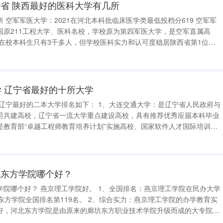
省 陕西最好的医科大学有几所
 空军军
国原211工程大学、医科名校，学校原为第四军医大学，是空军直属高
试验班最低投档分648 西安交通大学位于西安市，是陕西
学 辽宁省最好的十所大学
司共建高校，辽宁省一流大学重点建设高校，具有推荐优秀应届本科毕业
是教育部“卓越工程师教育培养计划”实施高校、国家软件人才国际培训
 2、大连大学：位于浪漫之都——辽宁省大连
养计划、国家
北东方学院哪个好？
全国排名：燕京理工学院在民办大学
119名。 2、综合实力：燕京理工学院的办学教育实
好，河北东方学院是由原来的廊坊东方职业技术学院升级而成的大专院
工学院，位于河北省廊坊市，是经