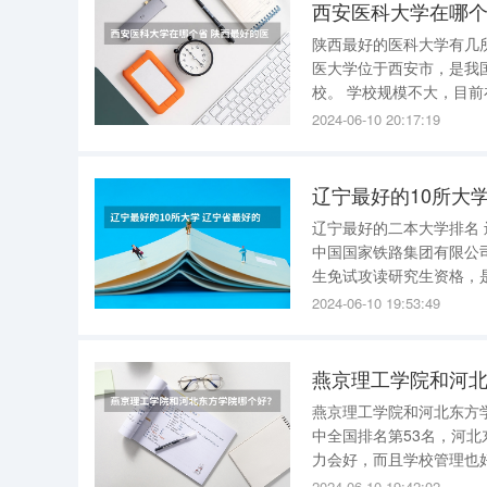
西安医科大学在哪个
陕西最好的医科大学有几所 空军军医大学：2021在河北本科批临床医学类最低投档分619
医大学位于西安市，是我
校。 学校规模不大，目前在校本科生只有3千多人，但学校医科实力和认可度稳居陕西省第1位。
西安交通大学：2021在河北本科批医学
2024-06-10 20:17:19
省综合实力稳居第
辽宁最好的10所大
辽宁最好的二本大学排名 辽宁最好的二本大学排名如下： 1、大连交通大学：是辽宁省人民政府与
中国国家铁路集团有限公
生免试攻读研究生资格，
（大连）基地、国家级人才培养模式创新实验区。
2024-06-10 19:53:49
市，为教育部卓越教师培
燕京理工学院和河
燕京理工学院和河北东方学院哪个好？ 燕京理工学院好。 1、
中全国排名第53名，河北东方学院全国排名第
力会好，而且学校管理也
校，在综合实力比得上燕京理工学院。 燕京理工学院：燕京理
2024-06-10 19:42:02