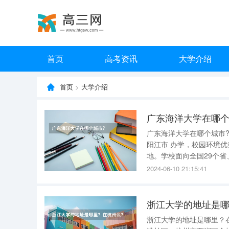
首页
高考资讯
大学介绍
首页
>
大学介绍
广东海洋大学在哪个
广东海洋大学在哪个城市? 湛江和阳江。 学校在祖国大陆南端两个美丽的海滨城市—— 湛江
阳江市 办学，校园环境优美，依山伴水，绿树长青，鸟语花香，是莘莘学子求学成才的理想之
地。学校面向全国29个省
成人高等教育学生1.2万人。 校区介绍 湛江市的湖光校区（校本部，麻章区海大路1号
2024-06-10 21:15:41
区（霞山区解放
浙江大学的地址是
浙江大学的地址是哪里？在杭州么？ 浙江大学共分七个校区，以下是