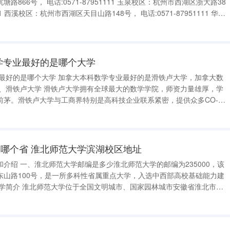
111 玉泉校区：杭州市西湖区浙大路38
池校区：杭州市江干区凯旋路268号， 电话:05
学专业最好的是哪个大学
业最好的是哪个大学 加拿大本科数学专业最好的是滑铁卢大学，加拿大数
前茅。滑铁卢大学与工商界特别是高科技企业联系紧密，提供众多CO-
北美优先录取的13所大学中，滑铁卢大学数学系的学生是最优先考虑的。
学院培养的毕业生就
哪个省 淮北师范大学滨湖校区地址
介绍 一、淮北师范大学邮编是多少淮北师范大学的邮编为235000，该
东山路100号，是一所多科性省属重点大学，入选中西部高校基础能力建
。1974年建校，时为安徽师范大学淮北分校。1978年12月经国务院批
学院，隶