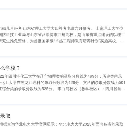
计操刀，房东的精心配置，是您享
电磁六月份考。 山东理工大学位
国防科技工业局与山东省及淄博市共建高校，是山东省重点建设的以理工
究生推免资格，为首批国家级“卓越工程师教育培养计划”实施高校。 山
程学院、淄博学院合并组建而成。1956年，山东省济南农业机械化学校
山东农业机械
什么学校？
轻化工大学在黑龙江理科的录取分数线为426分；文科的录取分数线为501
数线为525分。 李白河校区（教学校区）：四川省自贡
分录取