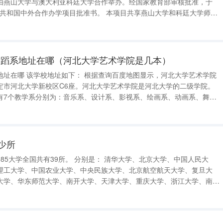
由燕山大学与澳大利亚科廷大学合作举办。经国家教育部审核批准，于
合作办学项目批准书。 本项目共享燕山大学和科廷大学师
和博硕士学位以及国外留学背景，其专业和教学资质由双方大学认可。本
年出国留学
舞蹈系地址在哪（河北大学艺术学院是几本）
显示，河北大学艺术学院
定市河北大学新校区C6座。河北大学艺术学院是河北大学的二级学院。
有7个教学系分别为：音乐系、设计系、影视系、绘画系、动画系、舞蹈
少所
理工大学、中国农业大学、中央民族大学、北京航空航天大学、复旦大
大学、华东师范大学、南开大学、天津大学、重庆大学、浙江大学、南京
学、大连理工大学、中南大学、国防科技大学、湖南大学、四川大学、电
厦门大学、山东