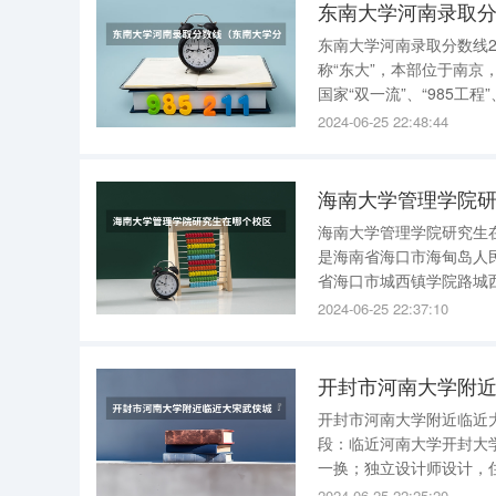
东南大学河南录取
东南大学河南录取分数线2021 理科：651，文科：640 东南大学（SoutheastUniv
称“东大”，本部位于南
国家“双一流”、“985工程
划”、“111计划”、卓
2024-06-25 22:48:44
海南大学管理学院
海南大学管理学院研究生在哪个校
是海南省海口市海甸岛人
省海口市城西镇学院路城西
澹州是现在的哪个城 儋
2024-06-25 22:37:10
二级地方行政区，属地级
开封市河南大学附近临近大宋武
段：临近河南大学开封大
一换；独立设计师设计，
情靠谱，24小时贴心服
2024-06-25 22:25:20