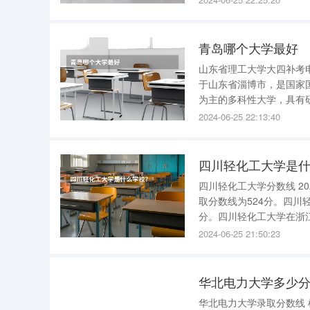
风，由专业设计师亲自设
青岛哪个大学最好
山东省理工大学大四补考电磁几月份考 山东省理工大学大四补考
于山东省淄博市，是国家
为主的多科性大学，具有研
东理工大学学校由山东工
2024-06-25 22:13:40
创建；1958年，升格为
四川轻化工大学是
四川轻化工大学分数线 2022年四川轻化工大学在辽宁物理类的录取分数线为499分；历史类的录
取分数线为524分。四川
分。四川轻化工大学在浙江综合类的录取分
市东部新城永田路 汇东校区（教学校区）：四川省自贡市自流井区汇兴路519号 宜宾校区（教学
2024-06-25 21:50:23
校区）：四川省宜
华北电力大学多少
华北电力大学录取分数线 根据查询华北电力大学官网显示：华北电力大学2023年面向各省的录取