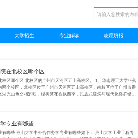
大学招生
专业解读
志愿填报
生院在北校区哪个区
山高校区。 1、华南理工大学坐落
为两个校区，北校区位于广州市天河区五山高校区，南校区位于广州市番
区湖光山色交相辉映，绿树繁花香飘四季，民族式建筑与现代化楼群错落
、管理完善、制度创新的
学是教育部直
办学专业有哪些
： 燕山大学工业工程专