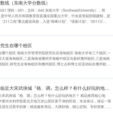
分数线（东南大学分数线）
ersity），简
京，是中华人民共和国教育部直属全国重点大学，中央直管副部级建制，是
”、“211工程”重点建设高校，入选“珠峰计划”、“强基计划”、“2011计
越工程师教育培养计划、卓越医生教育培养计划、学位授权自主审核
研究生在哪个校区
区 海南大学管理学院研究生在海甸校区 海南大学有三个校区,一
民大道海甸校区,二是海南省儋州市海榆中线宝岛新村儋州校区,三是海南
校区.研究生在海甸校区和儋州校区.博士点和博士后流动站在儋州校区.
州市是海南省下辖的地级市。地级市，是中国行政区划之一，是中国的第
行政区，因其行
开封市河南大学附近临近大宋武侠城『格、调』怎么样？有什么好玩的地方？
侠城『格、调』怎么样？有什么好玩的地方？ 精品推荐核心地
学黄河水利学院星光天地万岁山景区更干净的民宿，专业保洁，保证一客
住进生活美学的家；精选服务用品，大牌好物，精心定制。专职管家，热
务；安全智能，50万高额保障，安装智能安防系统。房源介绍时尚混搭