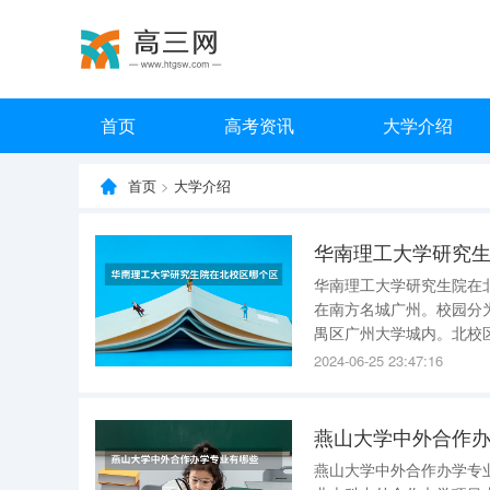
首页
高考资讯
大学介绍
首页
>
大学介绍
华南理工大学研究
华南理工大学研究生院在北校区哪个区 北校区的广州市天河区五
在南方名城广州。校园分
禺区广州大学城内。北校
有致是教育部命名的“文明校园”。 2、南校区是一个环境优美、设施先进
2024-06-25 23:47:16
现代化校园。华南理工大
燕山大学中外合作
燕山大学中外合作办学专业有哪些 燕山大学中外合作办学专业有哪些如下