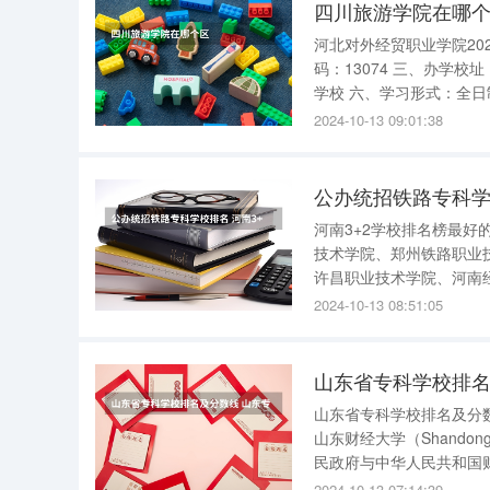
四川旅游学院在哪
河北对外经贸职业学院2020
码：13074 三、办学校址：秦皇岛 四、办学层次：高职专科 五、办学类型：公办全日制普通高等
学校 六、学习形式：全日制，学制三年 七、学院简介 河北对外经贸职业学院位于著名的北戴河和
南戴河交界处，北靠燕山，
2024-10-13 09:01:38
1.2万人，开设了
公办统招铁路专科学
河南3+2学校排名榜最好的学校 河南3+2大专公办学校排名:黄河水利职业技术
技术学院、郑州铁路职业
许昌职业技术学院、河南
据显示排名第一的是：黄河水利职业技术学院 学校简介：
2024-10-13 08:51:05
黄河流域水利工程专科学
山东省专科学校排名
山东省专科学校排名及分数线 山东公办专科学校排名及分数线如下： 1、山东财经大
山东财经大学（ShandongU
民政府与中华人民共和国
2024-10-13 07:14:39