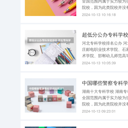
全国范围内属于实力较为强大的省
院校，因为此类院校并没
因此，能排进前十的专科院校，只可能是公办
2024-10-13 10:16:18
十名： 1、长沙民政职
超低分公办专科学校
河北专科学校排名公办 河北公办大专院校排名前十名单如下：唐山幼儿师范高等专科学校、石家
庄邮电职业技术学院、石
术学院、邯郸幼儿师范高
职业技术学院、沧州医学高等专科学校。 2022年河北公办
2024-10-13 10:05:39
家庄邮电职业技术学院、
中国哪些警察专科
湖南十大专科学校 湖南专科学校多为公办类专科院校，少数为民办专科院校。高职高专层次，在
全国范围内属于实力较为强大的省
院校，因为此类院校并没
因此，能排进前十的专科院校，只可能是公办
2024-10-13 09:23:01
十名： 1、长沙民政职