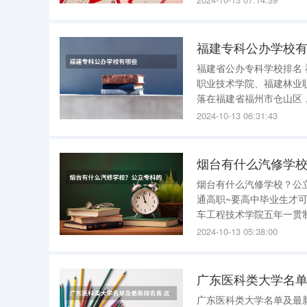
福建专科公办学校
福建省公办专科学校排名 福建省公办专科学校排名第一的是福建船政交通职业学院，其次是漳州
职业技术学院、福建林业职业技术学院等。 1、福建船政
落在福建省福州市仓山区
首批28所国家示范性高等
2024-10-13 06:31:43
人，高级职称人员352人
烟台有什么汽修学
烟台有什么汽修学校？公立专科的 不知道你
通高职~要高中毕业生才可以
车工程技术学院五年一贯制的~初中毕业就可以~ 汽修
2024-10-13 05:38:00
广东医科类大学名单及最