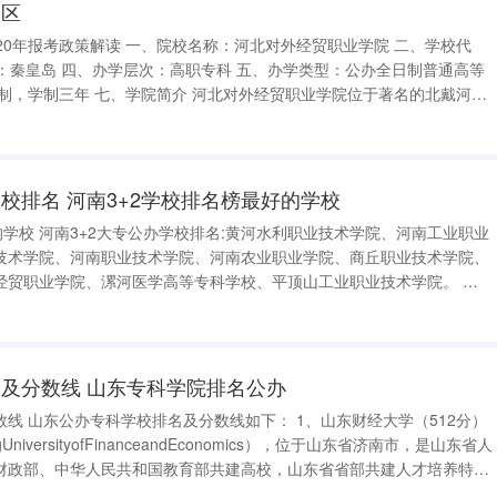
个区
年报考政策解读 一、院校名称：河北对外经贸职业学院 二、学校代
南临渤海。学院占地面积660亩，建筑面积24万平方米。目前有在校生
校排名 河南3+2学校排名榜最好的学校
学院、河南工业职业
技术学院、河南职业技术学院、河南农业职业学院、商丘职业技术学院、
经贸职业学院、漯河医学高等专科学校、平顶山工业职业技术学院。 数
 学校始建于1929年3月，先后历经国立
及分数线 山东专科学院排名公办
学（512分）
niversityofFinanceandEconomics），位于山东省济南市，是山东省人
财政部、中华人民共和国教育部共建高校，山东省省部共建人才培养特色
名校立项建设单位。 2、济南大学（505分） 济南大学的前身是始建于1