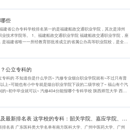
有哪些
交通职业学院 福建船政交通职业学院，座
，是福建省唯一一所经教育部批准成立的省属公办高等职业院校，是全国
职业院校之一第二批国家现代学徒制试点单位。学校现有教职工1100余
，其
校？公立专科的
是什么学历~ 汽修专业烟台职业学院就有~不过只有普
上~可能也有小中专就是烟台职业学院下设的二级学校了~ 福山有个汽
404分能报哪个专科学校 陕西师范大学 西安
工业学院 西安石油大学 西安外事学院 榆林农业学校 西北大学 安康经贸学院 宝鸡技术学院 陕西
广东医科类大学名单及最新排名表 这学校的专科：韶关学院、嘉应学院、黄石理工学院、九江学院、广东理工职业学院。哪一间好？
新排名表 广东医科类大学名单有南方医科大学、广州中医药大学、广州