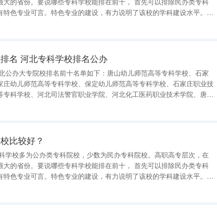
份。要说哪些专科学校能排在前十， 首先可以排除民办类专科
有特色专业可言。特色专业的建设，有力说明了该校的学科建设水平。
专科院校。 综合来看，以下7所高校均有实力进入前
业技术学
排名 河北专科学校排名公办
家庄幼儿师范高等专科学校、保定幼儿师范高等专科学校、石家庄职业技
等专科学校、河北司法警官职业学院、河北化工医药职业技术学院、唐山
大专有唐山幼儿师范高等专科学校、石
石家庄幼儿师范高等专
学校比较好？
份。要说哪些专科学校能排在前十， 首先可以排除民办类专科
有特色专业可言。特色专业的建设，有力说明了该校的学科建设水平。
专科院校。 综合来看，以下7所高校均有实力进入前
业技术学