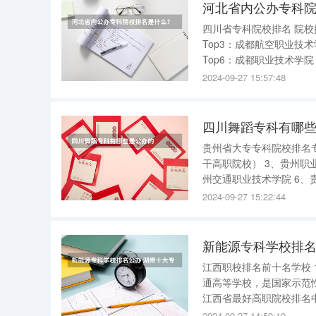
河北省内公办专科
四川省专科院校排名 院校排名： Top1：四川建筑职业技术学院Top2：四川工程职业技术学院
Top3：成都航空职业技术学院， Top4：四川交通职业技术学院Top5：
Top6：成都职业技术学院 Top7：四川邮电职业技术学院Top8：绵阳职业技术学院Top9：四川
2024-09-27 15:57:48
四川舞蹈专科有哪
贵州省大专专科院校排名专科排名情况
干高职院校） 3、贵州职业技术学院（贵州省示范性高职院校） 4、遵义医药高等专科学校 5、贵
州交通职业技术学院 6、贵州轻工职业技术学院 7、贵州警官职业学院 8、贵州电力职业技术学院
9、黔南民族医学高等专科学校 10、黔东南民族职业技术学院 11、贵阳职业技术
2024-09-27 15:22:44
民
新能源专科学校排名
江西职校排名前十名学校 1、九江职业技术学院 九江职业技术学院是经教育部批准成立的全日制普
通高等学校，是国家示范性高等职业
江西省最好高职院校排名中，位列第1名。 2、江西财经职
96号，是一所隶属于江
2024-09-27 14:59:19