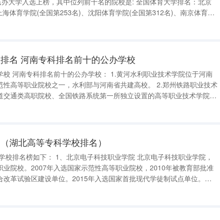
入选上榜，其中位列前十名的院校是: 全国体育大学排名：北京
上海体育学院(全国第253名)、沈阳体育学院(全国第312名)、南京体育学
院(全国第330名)、武汉体育学院(全国第334名)、成都体育学院(全国第340名) 首都
排名 河南专科排名前十的公办学校
术学院位于河南
职业院校之一，水利部与河南省共建高校。 2.郑州铁路职业技术
道交通类高职院校、全国铁路系统第一所独立设置的高等职业技术学院。
院，是由河南省委教育工委、河南省教育厅统一管理，河南省国防科技工业
国（湖北高等专科学校排名）
业院校。2007年入选国家示范性高等职业院校，2010年被教育部批准
合改革试验区建设单位。2015年入选国家首批现代学徒制试点单位。
水平职业院校建设计划 。2019年12月，被教育部、财政部列入国家“双