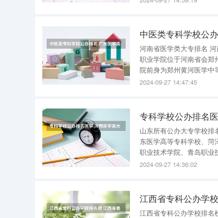
高等职业院校
中医类专科学校公办
河南省医学类大专排名 河南省医学类大专排名如下： 1、郑州黄河护理职业学院： 郑州黄河护理
职业学院位于河南省会郑
院前身为郑州黄河医学中等职业学校、郑
于1975年，前身为安阳
2024-09-27 14:47:45
学于2010
专科学校公办排名医
山东所有公办大专学校排名 山东所有公办大专学校排名介绍如下： 山东公办专科学校的排
东医学高等专科学校、菏
职业技术学院、青岛职业
职业技术学院。 需要注意的是，排名会随时间和评价标准而发生变化，建议在选择学校时，结合
2024-09-27 14:36:02
个人实际情况和兴趣进行
江西省专科公办学校
江西省专科公办学校排名榜 江西省专科公办学校排名如下 1、江西工业职业技术学院 江西