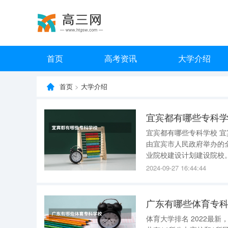
首页
高考资讯
大学介绍
首页
>
大学介绍
宜宾都有哪些专科
宜宾都有哪些专科学校 
由宜宾市人民政府举办的
业院校建设计划建设院校。 宜宾职业技术学院坐落在素有“万里长江第一城”之称的宜宾市西
沙江畔，狮子山麓，是一所面向全
2024-09-27 16:44:44
部高职高专人才培养工作
广东有哪些体育专
体育大学排名 2022最新，体育大学排名，如下： 根据2022校友会中国体育类大学最新排名结果，