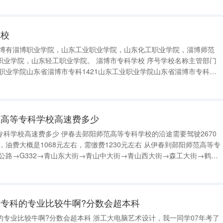
因素：学校、专业以及孩子兴趣。 第一要看学校
学校
淄博有淄博职业学院，山东工业职业学院，山东化工职业学院，淄博师范
职业学院。 淄博市专科学校 序号学校名称主管部门
博职业学院山东省淄博市专科1421山东工业职业学院山东省淄博市专科
山东省淄博市专科1429淄博师范高等专科学校山东省淄博市专科1434山东
专科14
范高等专科学校高速费多少
阳师范高等专科学校的沿途需要驾驶2670
概是1068元左右，需缴费1230元左右 从伊春到郧阳师范高等专
哈高速→哈尔滨绕城高速→机场高速→阳明滩大道→达康路→三环路辅路
专科的专业比较牛啊?分数会超本科
专业比较牛啊?分数会超本科 浙工大电脑艺术设计，我一同学07年考了