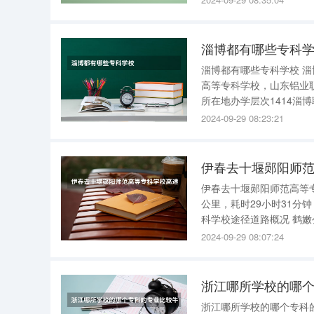
淄博都有哪些专科
淄博都有哪些专科学校 
高等专科学校，山东铝业职业学院，山东轻工
所在地办学层次1414淄
1422山东化工职业学院
2024-09-29 08:23:21
铝业职业学院山东省淄博市
伊春去十堰郧阳师
伊春去十堰郧阳师范高等专科学校高速费多少 伊春去郧
公里，耗时29小时31分钟，油费大
科学校途径道路概况 鹤嫩公路→G332→青山东大街→青山中大街→青山西大街→森工大街→鹤哈
高速→日月峡服务区→鹤
2024-09-29 08:07:24
→三环路→新山路→三环
浙江哪所学校的哪个
浙江哪所学校的哪个专科的