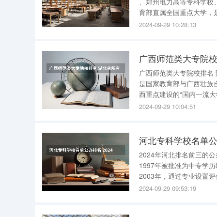
、郑州电力高等专科学校、重庆水利电力职
育部直属全国重点大学，是国家
学校进入国家 “双一流”
2024-09-29 10:28:13
广西师范类大专院校
广西师范类大专院校排名 院校专业： 广西师范大学地处国际旅游胜地、国家历史文化名城桂林，
是国家教育部与广西壮族
西重点建设的“国内一流大
多亩；在职教职员工2500
2024-09-29 10:04:51
多人，各类留学生近1
河北专科学校名单公
2024年河北排名前三的公办高
1997年被批准为中专学
2003年，通过专业设置
职业学校，2008年通
2024-09-29 09:53:19
站以及郑州大学远程教育