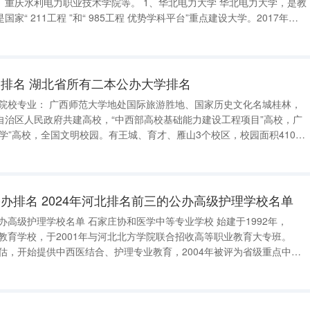
业技术学院等。 1、华北电力大学 华北电力大学，是教
“ 211工程 ”和“ 985工程 优势学科平台”重点建设大学。2017年，
建设高校 行列，重点建设能源电力科学与工程学科群，全面开启了建
排名 湖北省所有二本公办大学排名
自治区人民政府共建高校，“中西部高校基础能力建设工程项目”高校，广
学”高校，全国文明校园。有王城、育才、雁山3个校区，校园面积4100
多人，全日制本科生近27000人，硕士研究生7000多人，博士研究生350
办排名 2024年河北排名前三的公办高级护理学校名单
级护理学校名单 石家庄协和医学中等专业学校 始建于1992年，
历教育学校，于2001年与河北北方学院联合招收高等职业教育大专班。
评估，开始提供中西医结合、护理专业教育，2004年被评为省级重点中等
过河北省卫生厅专业复评。学校设有河北北方学院、河北大学成人大专教学
学习中心