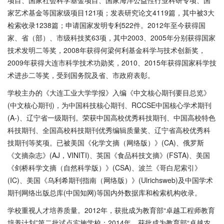
项目、国家社会科学基金项目、国家海洋公益性行业科研专项、国
家艺术基金等国家级项目121项；发表研究论文4119篇，其中被3大
检索收录1238篇；申请国家发明专利522件。2012年至今获得国
家、省（部）、市级科技奖63项，其中2003、2005年分别获得国家
技术发明二等奖，2008年获得何梁何利基金科学与技术创新奖，
2009年获得大连市科学技术功勋奖，2010、2015年获得国家科学技
术进步二等奖，受到国务院及省、市政府表彰。
学校主办的《大连工业大学学报》入编《中文核心期刊要目总览》
(中文核心期刊)，为中国科技核心期刊、RCCSE中国核心学术期刊
(A-)、辽宁省一级期刊。荣获中国高校优秀科技期刊、中国高校特色
科技期刊、全国高校科技期刊优秀编辑质量奖、辽宁省高校优秀科
技期刊等奖项。已被美国《化学文摘（网络版）》(CA)、俄罗斯
《文摘杂志》(AJ，VINITI)、英国《食品科技文摘》(FSTA)、美国
《剑桥科学文摘（自然科学版）》(CSA)、波兰《哥白尼索引》
(IC)、美国《乌利希期刊指南（网络版）》(Ulrichsweb)及中国学术
期刊网络出版总库(中国知网)等国内外数据库和检索机构收录。
学校重视人才培养质量。2012年，获批成为教育部“卓越工程师教育
培养计划”第二批试点实施学校；2014年，获批成为教育部“卓越农