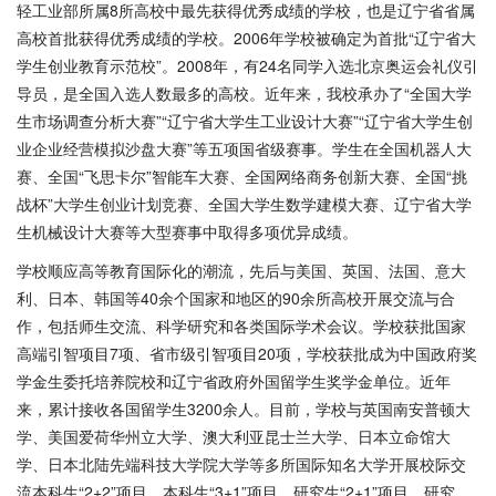
轻工业部所属8所高校中最先获得优秀成绩的学校，也是辽宁省省属
高校首批获得优秀成绩的学校。2006年学校被确定为首批“辽宁省大
学生创业教育示范校”。2008年，有24名同学入选北京奥运会礼仪引
导员，是全国入选人数最多的高校。近年来，我校承办了“全国大学
生市场调查分析大赛”“辽宁省大学生工业设计大赛”“辽宁省大学生创
业企业经营模拟沙盘大赛”等五项国省级赛事。学生在全国机器人大
赛、全国“飞思卡尔”智能车大赛、全国网络商务创新大赛、全国“挑
战杯”大学生创业计划竞赛、全国大学生数学建模大赛、辽宁省大学
生机械设计大赛等大型赛事中取得多项优异成绩。
学校顺应高等教育国际化的潮流，先后与美国、英国、法国、意大
利、日本、韩国等40余个国家和地区的90余所高校开展交流与合
作，包括师生交流、科学研究和各类国际学术会议。学校获批国家
高端引智项目7项、省市级引智项目20项，学校获批成为中国政府奖
学金生委托培养院校和辽宁省政府外国留学生奖学金单位。近年
来，累计接收各国留学生3200余人。目前，学校与英国南安普顿大
学、美国爱荷华州立大学、澳大利亚昆士兰大学、日本立命馆大
学、日本北陆先端科技大学院大学等多所国际知名大学开展校际交
流本科生“2+2”项目、本科生“3+1”项目、研究生“2+1”项目、研究