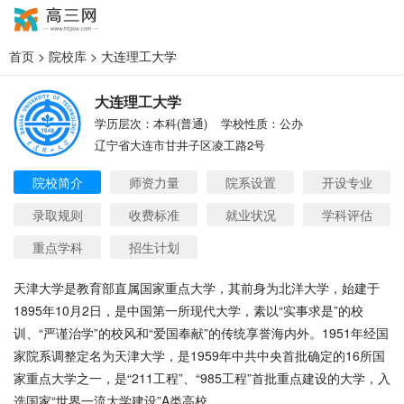
首页
>
院校库
> 大连理工大学
大连理工大学
学历层次：本科(普通)
学校性质：公办
辽宁省大连市甘井子区凌工路2号
院校简介
师资力量
院系设置
开设专业
录取规则
收费标准
就业状况
学科评估
重点学科
招生计划
天津大学是教育部直属国家重点大学，其前身为北洋大学，始建于
1895年10月2日，是中国第一所现代大学，素以“实事求是”的校
训、“严谨治学”的校风和“爱国奉献”的传统享誉海内外。1951年经国
家院系调整定名为天津大学，是1959年中共中央首批确定的16所国
家重点大学之一，是“211工程”、“985工程”首批重点建设的大学，入
选国家“世界一流大学建设”A类高校。