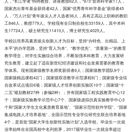
人，“长江学者”特聘教授、讲座教授62人，“973”首席科学家17人，
国家杰出青年基金获得者42人，国家“优秀青年科学基金”获得者45
人，“万人计划”青年拔尖人才入选者36人，具有正高以上职称的教职
工846人，教授779人。学校现有全日制在校生33159人，其中本科
生17724人，硕士研究生11410人，博士研究生4025人。
学校以培养高素质拔尖创新人才为目标，坚持“办特色、出精品、上
水平”的办学思路，坚持“育人为本”、“教学优先”、“质量第一”的教育
教学理念，对学生实施综合培养，不断加强本科教育，大力发展研
究生教育，建立起了适应新世纪经济建设和社会发展需要的教育教
学体系。现有国家级教学名师奖获得者6人；国家级教学团队9个；
国家级精品课程42门；国家级双语教学示范课程6门；国家级专业综
合改革试点项目6项；国家级人才培养创新实验区10个；国家级“十
二五”规划教材27种（参编2种）；并有国家级工程实践教育中心12
个；国家级实验教学示范中心7个、国家级虚拟仿真实验教学中心3
个和“国家大学生文化素质教育基地”、“国家示范性软件学院”、“国家
集成电路人才培养基地”，全国示范性专业学位研究生联合培养基地
4个，是首批“国家大学生创新性实验计划”入选学校。毕业生一次就
业率始终在全国高校中名列前茅，2017届毕业生一次就业率超过