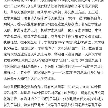
近代工业体系的创立和现代经济社会的发展做出了不可磨灭的贡
献。革命先驱张太雷，经济学家马寅初，外交家王宠惠、王正廷，
数学家秦汾，著名诗人徐志摩等无数先贤，“两弹一星”功臣吴自良、
姚树人，香港实业家荣智健等均曾在这里秉烛夜读；著名法学家赵
天麟、桥梁专家茅以升、机械学家刘仙洲、化工专家侯德榜、水利
学家张含英、物理学家张国藩、教育家李曙森等知名学者都曾在此
执鞭任教。据不完全统计，学校校友中有“两院”院士60余位，大学校
长50余位。建国以来，学校培养了一大批高级领导干部，数百名国
家特大型企业负责人和总工程师。特别引人注目的是，天津大学校
友在2008北京奥运会场馆建设中成功“会师”：崔恺（中国建筑设计
研究院奥运项目总指挥）、李兴钢（国家体育场——“鸟巢”中方设计
主持人）、赵小钧（国家游泳中心——“水立方”中方总设计师）等十
余位领军人物均为天津大学毕业生。
学校重视国际交流与合作，现有各类留学生3046人，来自140个国
家和地区。与世界上42个国家和地区的210所高校、研究机构及公司
签署协议。在海外成立了3所孔子学院，分别是斯洛伐克布拉迪斯拉
发孔子学院、澳大利亚昆士兰大学孔子学院和法国尼斯大学孔子学