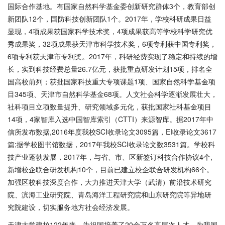
国际合作基地。有国家自然科学基金委创新研究群体3个，教育部创
新团队12个，国防科技创新团队1个。2017年，学校科研成果日益
显现，4项成果获国家科学技术奖，4项成果获高等学校科学研究优
秀成果奖，32项成果获天津市科学技术奖，6项专利获中国专利奖，
6项专利获天津市专利奖。2017年，科研经费实现了稳定和持续的增
长，实到科技经费总量26.7亿元，获批重点研发计划15项，排名全
国高校前列；获批国家科技重大专项课题1项、国家自然科学基金项
目345项、天津市自然科学基金68项。人文社会科学逐渐发展壮大，
社科项目立项数量提升、研究领域多元化，获批国家社科基金项目
14项，4家智库入选中国智库索引（CTTI）来源智库。据2017年中
信所发布数据,2016年度我校SCI收录论文3095篇，EI收录论文3617
篇;据学校图书馆数据，2017年我校SCI收录论文数3531篇。学校科
技产业蓬勃发展，2017年，与省、市、区新签订科技合作协议4个,
新增校企联合研发机构10个，目前已建立校企联合研发机构66个。
加强区校科技深度合作，大力推进天津大学（武清）前沿技术研究
院、滨海工业研究院、青岛海洋工程研究院和山东研究院等异地研
究院建设，切实服务地方社会经济发展。
天津大学建校122年来，为祖国培养了20余万名高层次人才，为我国