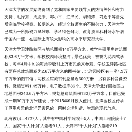
天津大学的发展始终得到了党和国家主要领导人的热情关怀和有力
支持，毛泽东、周恩来、邓小平、江泽民、胡锦涛、习近平等曾先
后亲临学校视察。长期以来，经过全校师生的不懈努力，天津大学
已成为一所师资力量雄厚、学科特色鲜明、教育质量和科研水平居
于国内一流、在国际上有较大影响的高水平研究型大学。
天津大学卫津路校区占地总面积140万平方米，教学科研用房建筑面
积83.6万平方米。学校校园环境整洁，景色优美，被誉为花园式学
校，每年4月中旬的海棠季吸引上万市民前来参观。学校卫津路校区
有两座总建筑面积为2.6万平方米的图书馆，北洋园校区有一座4.3万
平方米的图书馆，两校区馆藏书刊总量近300万册，另有多种音像资
料、微缩资料1.45万种，电子数据库86个。天津大学北洋园校区占
地总面积243.6万平方米，规划总建筑面积130万平方米，目前已完
成一期90万平方米建设，于2015年9月投入使用。北洋园校区传承
了厚重典雅的北洋元素风貌，同时充满和谐、智慧的现代气息。
现有教职工4727人，其中有中国科学院院士5人，中国工程院院士7
人。国家“千人计划”入选者91人，天津市“千人计划”入选者219