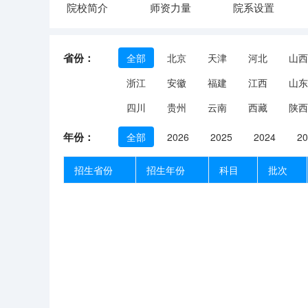
院校简介
师资力量
院系设置
省份：
全部
北京
天津
河北
山西
浙江
安徽
福建
江西
山东
四川
贵州
云南
西藏
陕西
年份：
全部
2026
2025
2024
20
招生省份
招生年份
科目
批次