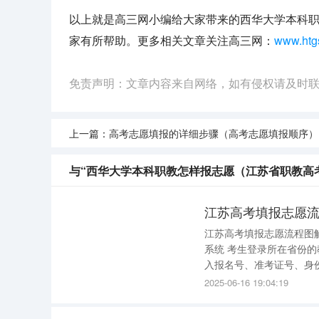
以上就是高三网小编给大家带来的西华大学本科
家有所帮助。更多相关文章关注高三网：
www.htg
免责声明：文章内容来自网络，如有侵权请及时
上一篇：
高考志愿填报的详细步骤（高考志愿填报顺序）
与“西华大学本科职教怎样报志愿（江苏省职教高
江苏高考填报志愿
江苏高考填报志愿流程图解 江苏高考填报志愿流程图解如下： 1、登录考生所属地的网上填
系统 考生登录所在省份的教育考试院，或所属地的网上填报志愿系统，在登录页面相应栏正确输
入报名号、准考证号、身份证号和
用户名是考生准考证上的
2025-06-16 19:04:19
入用户名和密码后即可