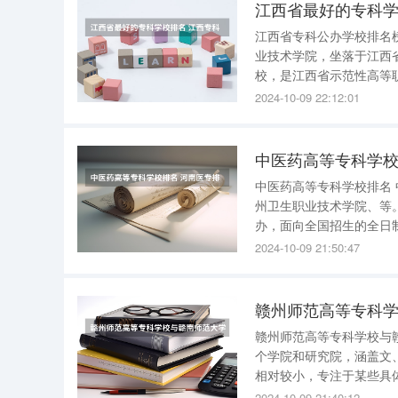
江西省最好的专科学
江西省专科公办学校排名榜 江西省专科公办学校排名如下 1、江西工业职业技术学院 江西
业技术学院，坐落于江西
校，是江西省示范性高等职业院校。 学校有瑶湖校区、青山湖校区
积46万平方米，设有教学院部9个，开办专业42
2024-10-09 22:12:01
学院，
中医药高等专科学校
中医药高等专科学校排名 中医药高等专科学校排名为湘潭医卫职业技术学院、阿坝职业学院、苏
州卫生职业技术学院、等。 1、湘潭医卫职业技术学院： 湘潭职业技术学院是由湘潭市人民
办，面向全国招生的全日制普通
有临床学院、护理学院、
2024-10-09 21:50:47
院，开设了临床医学、口
赣州师范高等专科学
赣州师范高等专科学校与
个学院和研究院，涵盖文
相对较小，专注于某些具体领域的专科教育。 2、赣
生教育和科学研究的大学
2024-10-09 21:40:12