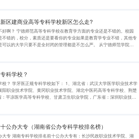
低，重在培养应用型人才。 赣南师范高等专科学
新区建商业高等专科学校新区怎么走?
不好啊？ 宁德师范高等专科学校在教育学方面的专业还是不错的。校园
是不错的，校分，素质还是要看你的专业如果是教育学专业不错，其他专
的大学只要不是全封闭的管理都是不怎么严。 从宁德师范学院到
5公里 起点：宁德师范学院 1.宁德
的专科学校？
大学医学职业技术学
襄阳职业技术学院、黄冈职业技术学院、湖北中医药高等专科学校、荆楚
学校、韶关学院，贵州省：黔东南民族职业技术学院江西省：赣南医学
南昌大学抚州
前十公办大专（湖南省公办专科学校排名榜）
政职业技术学院、湖