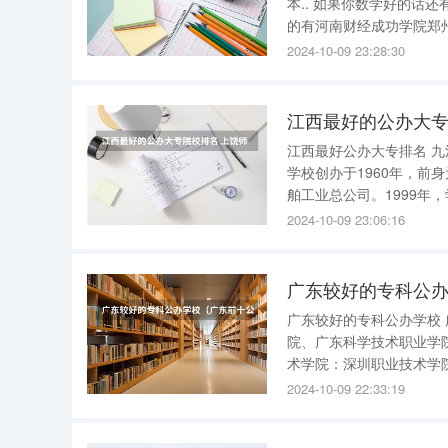
本.. 如果你数学好的话还有空间想象能力强的话可以学环艺.. 哪的环艺好这还真不好说 3本里不错
的有河南财经成功学院郑州升达.西亚斯也
术职业学院 河南艺术职业学院是2010年经河南省政府批准，国家教育部备案的一所公办全日制高
2024-10-09 23:28:30
等艺术
江西最好的公办大专
江西最好公办大专排名 九江职业技术学院、江西应用技术职业学院、江西财经职业学院等学校。
学校创办于1960年，
舶工业总公司。1999
技术学院，是江西省教育厅直属高职院校。 据2021年7
2024-10-09 23:06:16
校区，占地面积1400余亩
广东较好的专科公
广东较好的专科公办学校 广东较好的专科公办学校有深圳职业技术学院、广东轻工职业技术学
院、广东科学技术职业学院、
术学院：深圳职业技术学院（S
院。学院成立于1993
2024-10-09 22:33:19
院。学院提供多个领域的