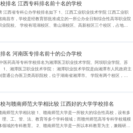
校排名 江西专科排名前十名的学校
工业职
省南昌市，学校是经教育部批准成立的一所公办全日制综合性高等职业院
、高新校区三个校区，占地面
个。 2、江西建设职业技术学院 江西建设职业技术
排名 河南医专排名前十的公办学校
政府主
公办医卫类高职院校，位于湖南省湘潭市。 学院有两个校区，设
医学技术学院、医疗设备与管理学院、医学基础与公共课部和继续教育学
腔医学
校与赣南师范大学相比较 江西好的大学学校排名
赣南师范大学相比较 1、赣南师范大学是一所较大的综合性高校，设有多
、理、工、管、法、教育等多个学科领域；而赣州师范高等专科学校规模
南师范大学是一所以本科教育为主，兼顾研究
，注重学术研究和知识创新；而赣州师范高等专科学校的研究水平相对较