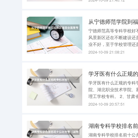
从宁德师范学院到福
宁德师范高等专科学校好
风景新区还在不断建设还
业不好，至于学校管理还是可以
福新区建商业高等专科学校新区怎么走? 驾车路线：全程约900.
2024-10-09 21:08:21
市内驾车方案 1)从起点
学牙医有什么正规
学牙医有什么正规的专科学校？ 学牙医正规专科学校如下： 1、湖北省：武汉
院、湖北职业技术学院、
理工学校专科。 2、甘肃省：平凉医学高等专科学校、甘肃卫生职业学院，广东省：深圳职业技术
学院、肇庆医学高等专科
2024-10-09 20:57:51
院、江西卫生职业学院、
湖南专科学校排名
湖南专科学校排名前十公办大专 湖南专科学校排名前十公办大专有：长沙民