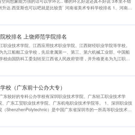
可以吧就是比较贵` 河南省美术专科学校排名 1、河南艺
院校排名 上饶师范学院排名
前身为九江船舶工业学校，先后隶属第一、第三、第六机械工业部、中国船
年，学校由国防科工委划转至江西省人民政府管理，并升格更名为九江职业
月学校官网显示，学校建有濂溪、十里两个
办学校（广东前十公办大专）
广东工贸职业技术学院、广东机电职业技术学院等。 1、深圳职业技
henzhenPolytechnic）是中国广东省深圳市的一所高等职业技术学
年，是深圳市为满足地方经济社会发展需求而设立的大型综合性职业技术学