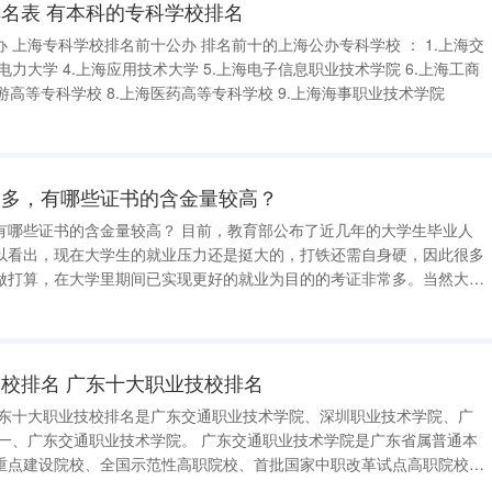
名表 有本科的专科学校排名
.上海交
外国语职业学院 7.上海旅游高等专科学校 8.上海医药高等专科学校 9.上海海事职业技术学院
别多，有哪些证书的含金量较高？
高？ 目前，教育部公布了近几年的大学生毕业人
以看出，现在大学生的就业压力还是挺大的，打铁还需自身硬，因此很多
做打算，在大学里期间已实现更好的就业为目的的考证非常多。当然大学
下面的我所介绍的，这几个证书含金量是非常高的，也是非常实用的几个
讲一下英语的等级证书，英语
校排名 广东十大职业技校排名
重点建设院校、全国示范性高职院校、首批国家中职改革试点高职院校。
桥镇春华路，占地面积401.3亩，是一所以交通物流、信息技术等领域