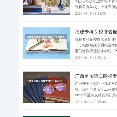
3.山东科技职业学院 4.青岛酒店管理职业技术学院 5.威海职业学院 解释 ： 山东省拥有众多优秀的
专科公办学校，上述五所
都有独特的优势，为学生
2024-10-10 11:28:36
福建专科院校排名最
福建专科院校排名最新排行榜 在2023福建最新专科院校排名中，厦门海洋职业技
一，福建船政交通职业学院位居第二
厦门海洋职业技术学院（XIA
府举办的一所全日制普通
2024-10-10 11:06:12
创造教育
广西单招第三阶梯
广西安全工程职业技术学
校。因为广西安全工程职
2015年重点支持的高
和影响力，有着较好的发展前景。 广西单招第三阶梯专科有什么学校 广
2024-10-10 10:55:30
么学校： 南宁职业