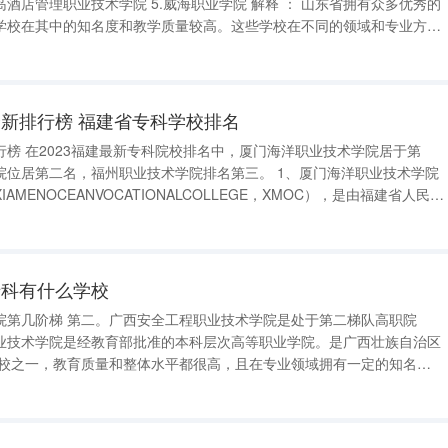
学校在其中的知名度和教学质量较高。这些学校在不同的领域和专业方面
提供了良好的学习环境和职业发展机
新排行榜 福建省专科学校排名
术学院居于第
名，福州职业技术学院排名第三。 1、厦门海洋职业技术学院
MENOCEANVOCATIONALCOLLEGE，XMOC），是由福建省人民政
高等职业院校，是福建省示范性高等职业院校建设单位、福建省创新创业
专科有什么学校
院第几阶梯 第二。广西安全工程职业技术学院是处于第二梯队高职院
业技术学院是经教育部批准的本科层次高等职业学院。是广西壮族自治区
职院校之一，教育质量和整体水平都很高，且在专业领域拥有一定的知名度
西单招第三阶梯专科有什
技术学院、柳州铁道职