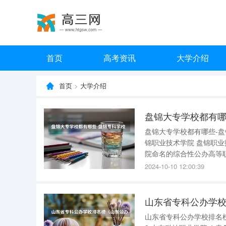
首页
高考资讯
大学介绍
首页
>
大学介绍
盘锦大专学校都有哪
盘锦大专学校都有哪些-盘锦专科学校有哪些 盘锦市202
锦职业技术学院 盘锦职业技术学院是1998年经国家教育部批准成立的辽宁省第一所以职业技术学
院命名的综合性公办高等
筹建的盘锦师专。第一任
2024-10-10 12:00:39
业学校和盘锦市卫生学校
山东省专科公办学
山东省专科公办学校排名榜 山东省专科公办学校排名榜 排名结果 1.潍坊职业学院 2.淄博