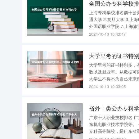
全国公办专科学校排
上海专科学校排名前十公办 上海专科学校排名前十公办 排名前十的上海公办专科学校 ： 1
通大学 2.复旦大学 3.上海电力大学 4.上海应用技术大学 5.上海电子信息职业技术学院 6.上海工商
2024-10-10 10:43:47
大学里考的证书特
大学里考的证书特别多，有哪些证书的含金量较
数以及就业率。从数据可
大学生不得不为自己未来
里考的证书特别多，但是
2024-10-10 10:33:05
证。 第一个就不得不
省外十类公办专科学
广东十大职业技校排名 广东十大职业技校排名是广东交通职业技术学院、深圳职业技术学院、广
东机电职业技术学院等。 一、广东交通职业技术学院。 广东交通职业技术学院是广东省属普通本
专科高等院校，是广东省
学校坐落于广州市从化区高
2024-10-10 10:22:19