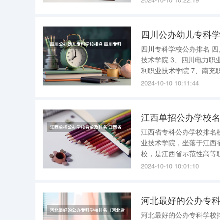
为主的应用型高等职业技
四川公办幼儿专科学
四川专科学校公办排名 四川专科学校公办排名如下： 1、成都纺织高等专科学校 2、成都航空职业
技术学院 3、四川电力职业技术学院 4、成都职业技术学院 5、四川化工职业技术学院 6、四川水
利职业技术学院 7、南充职业技术学院 8、内江职业技术学院 9、四川航天职业技术学院 10、四川
2024-10-10 10:11:44
江西单招公办学校名
江西省专科公办学校排名榜 江西省专科公办学校排名如下 1、江西工业职业技术学院 江西
业技术学院，坐落于江西
校，是江西省示范性高等职业院校。 学校有瑶湖校区、青山湖校区
积46万平方米，设有教学院部9个，开办专业42
2024-10-10 10:01:10
学院，
河北最好的公办专
河北最好的公办专科学校排名 河北最好的公办专科学校排名：唐山幼儿师范高等专