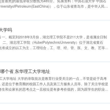
最低录取分数线为485分。 拓展资料：中国石油大学 中国石
versityofPetroleum(EastChina)），位于山东省青岛市，是中华人民共
大学，教育部和五大能源企业集团公司、教育部
1大学吗
日制
北省黄石
批准成立的以工为主，工理结合，工、理、经、管、医、文、教、艺等学
科门类协调发展的省属全日制综合性普通本科高等学校。 湖北理工学院地址 湖北理工学院的地址
哪个省 东华理工大学地址
，还是位于教育圈的校园工作人员及第三方服务人员等。除了关注学校是
考生和众家长的思考点之一且校址是有参考价值的，因为跟学生的职业发
地域的教育水平，校址透明度关乎学校的发展并也方便学生的求学之路。
西省南昌市经