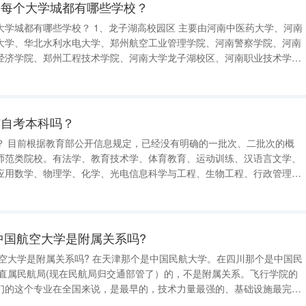
？每个大学城都有哪些学校？
龙子湖高校园区 主要由河南中医药大学、河南
大学、华北水利水电大学、郑州航空工业管理学院、河南警察学院、河南
经济学院、郑州工程技术学院、河南大学龙子湖校区、河南职业技术学院
学院、、
有自考本科吗？
次的概
师范类院校。有法学、教育技术学、体育教育、运动训练、汉语言文学、
应用数学、物理学、化学、光电信息科学与工程、生物工程、行政管理、
 学校介绍 华南师范大学
iversity），简称“华
中国航空大学是附属关系吗?
航空大学是附属关系吗? 在天津那个是中国民航大学。在四川那个是中国民
们的这个专业在全国来说，是最早的，技术力量最强的、基础设施最完备
中国民航大学现在也培养飞行员，但是实力还是不如飞行学院。其他方面