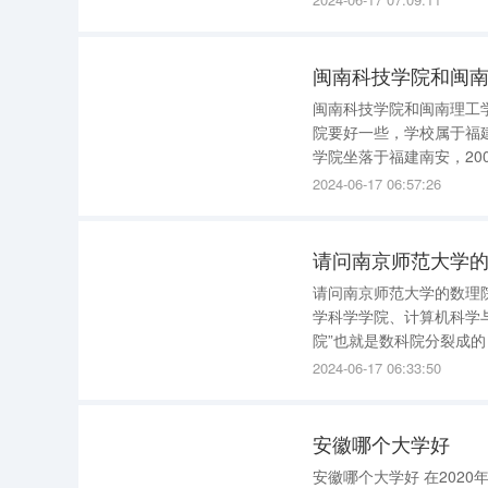
的专业设置基本都一样。
闽南科技学院和闽南理工学院
院要好一些，学校属于福建
学院坐落于福建南安，2
独立学院，实施普通高等学校全日制本科教育。 学校
2024-06-17 06:57:26
林、江北三个校区，占地
请问南京师范大学
请问南京师范大学的数理院在哪个
学科学学院、计算机科学
院”也就是数科院分裂成的 校区是在仙林校区——具体地址：南京市栖霞区文苑路一号 学院设有
学学科博士后流动站，常
2024-06-17 06:33:50
收访问学者。具有数学一
安徽哪个大学好
安徽哪个大学好 在202