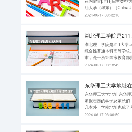
在内蒙古[理科]招生类型为[普通类]的
油大学（华东）（ChinaUni
和国教育部直属全国重点
2024-06-17 08:42:10
湖北理工学院是21
湖北理工学院是211大学吗 一、截至到2018年3月份，湖北理工学院不是211大学，是省属全
综合性普通本科高等学校。 二、湖北理工学院（HubeiPolytechnicUniversity）位于湖
市，是一所经国家教育部
2024-06-17 08:18:49
东华理工大学地址在
东华理工大学地址 东华理工大学地址 大学的录取批次是教育行业受关注的一点，不管是处于高考
填报志愿的学子及家长们
几本外，学校地址也成了
展有关，也跟代表着一个
2024-06-17 08:06:59
东华理工大学现坐落于江