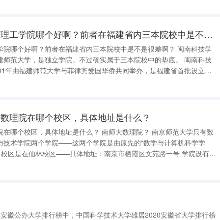
除外飞行技术专业，民航
闽南科技学院和闽南理工学院哪个好啊？前者在福建省内三本院校中是不是很差啊？
哪个好啊？前者在福建省内三本院校中是不是很差啊？ 闽南科技学
师范大学，是独立学院。不过确实属于三本院校中的垫底。 闽南科技
001年由福建师范大学与菲律宾爱国华侨共同举办，是福建省首批设立的
相关： 截至2020年9月，学校共有康美、美
的数理院在哪个校区，具体地址是什么？
校区，具体地址是什么？ 南师大数理院？ 南京师范大学只有数
与技术学院两个学院——这两个学院是由原先的“数学与计算机科学学
数
年面向国内外招收优秀博士进站，同时，数学研究所有条件面向国内外接
级学科博士授权点
0年安徽公办大学排行榜中，中国科学技术大学雄居2020安徽省大学排行榜