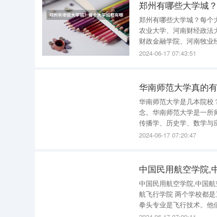
郑州有哪些大学城
郑州有哪些大学城？每个大学城都有哪些学校？ 1、
农业大学、河南财经政法
财政金融学院、河南牧业
等16所高等院校组成。 2、郑州北大学城 四所公办普通高校，分别是：郑州工程技术学院、郑州
2024-06-17 07:43:51
师范学院、河南牧业经济
华南师范大学真的
华南师范大学是几本院校？ 目前根据教育部公开信息规定，已经没有明确的一批次、二批
念。华南师范大学是一所
传播学、历史学、数学与
旅游管理、酒店管理等专业。建校89年。
2024-06-17 07:20:47
（SouthChinaNormalUn
中国民用航空学院,
中国民用航空学院,中国
航飞行学院 两个学校都是直属民航局(现在民航局归交通部管了）的，不是附属关系。飞行学院的
拳头专业是飞行技术。他
的、师资力量最雄厚的。
2024-06-17 07:09:11