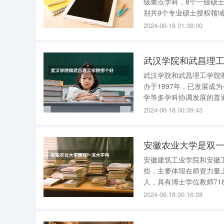
级重点学科，8个一级硕
别共9个专业硕士授权领域，硕士授权
设有75个本科招生专业，15
2024-06-18 01:38:00
硕士点比五邑大学稍微多
武汉学院和武昌理
武汉学院和武昌理工学院哪个好 相对于武汉学院，武昌理工学院好。 历史原因
办于1997年，已发展
学等多学科协调发展的普通本科高校。 武汉学院前身是中南财经
年；2015年6月原中南
2024-06-18 00:39:43
师资原因：
安徽农业大学是双
安徽建筑工业学院和安徽工业大学和安徽农
些，主要体现在师资力量上。 学校现有教职工2089人，其中正高级职称230人、副高
人，具有博士学位教师718人，博士教师
类研究生3400余人，留学
2024-06-18 00:16:28
人。