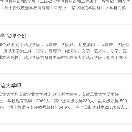
士学位授权点和3个独立二级硕士学位授权点和工程硕士、教育硕士两个类
覆盖学校所有理工科专业。 信阳师范学院有11大学科门类，
个硕士学位授权一级学科，8种硕士专业学位授权类别。 信阳师范学院
一点，两
工学院哪个好
： 武昌理工学院创
成为一所以工学为主体，理学、管理学、经济学、文学、艺术学、法学、医
政法大学武汉学院，创办于2003
财经政法大学武汉学院转设成为民办本科高校，并正式更名为“武汉学院”。
一流大学吗
业大学对比 这三所学校中，安徽工业大学要更好一
级职称 500
占专任教师总数的54.9%。 有全日制本科生23570余人,各
生402人，宝钢、中天大专班学生366人,各类继续教育在籍学生7405