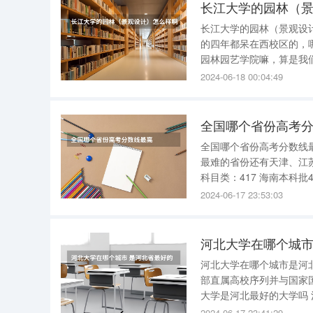
长江大学的园林（景观设
的四年都呆在西校区的，
园林园艺学院嘛，算是我
艺园林学院概况 长江大学园艺园林学院的前身是原湖北农学院园艺系，创建于1985年。目前，学
2024-06-18 00:04:49
院设有园林、园艺、茶学
全国哪个省份高考
全国哪个省份高考分数线最高 同等满分的情况下,录取线最高的省份是云南省,其次是
最难的省份还有天津、江苏、山东、河南、上海
科目类：417 海南本科批466，国家专项计划466，部分特殊类型招生投档最低控制分数线569 湖
南历史类普通类：466。物理类普通类：434 湖北普通
2024-06-17 23:53:03
理：
河北大学在哪个城市
河北大学在哪个城市是河北省最好的大学吗 河北大学位
部直属高校序列并与国家国
大学是河北最好的大学吗 河北大学位于保定市，跟河南省、江苏省等省份类似，以省份命名的院
校并不是省内最顶尖的院
2024-06-17 23:41:29