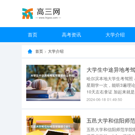
首页
高考资讯
大学介绍
首页
>
大学介绍
大学生中途异地考驾
哈尔滨本地大学生考驾照 暑假考证，现在报名正
星期学一次，能听3遍理论。 倒桩15天，路训15天 加起来就是50天左右完事儿。 考
10天左右拿证 加起来就是20+15+15+10正好2个月 我是组团报的，你去不去，算你一个， 去博客
2024-06-18 01:49:50
五邑大学和信阳师
五邑大学和信阳师范学院哪