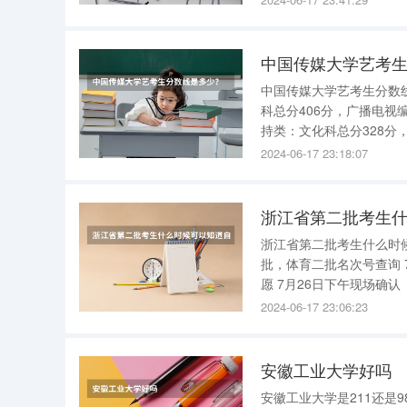
就是河北大学。虽然不是
中国传媒大学艺考
中国传媒大学艺考生分数线是多少？ 中国传媒大学艺考录取分数线如
科总分406分，广播电视
持类：文化科总分328分
主持类：文化科总分328分。 院校情况： 中国传媒大学位于首都北京市，是中华人
2024-06-17 23:18:07
部直属
浙江省第二批考生
浙江省第二批考生什么时候
批，体育二批名次号查询 7月24日8：30—25日17：30填报第二批文理科，艺术三批，体育二批志
愿 7月26日下午现场确认（14：00—17：30） 第二批提前录取院校：7月29日—7月31日 第一志
2024-06-17 23:06:23
安徽工业大学好吗
安徽工业大学是211还是985 安徽工业大学既不是211、也不是985院校。 安徽工业大学