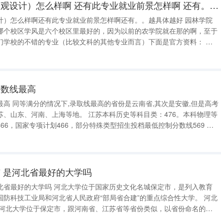
长江大学的园林（景观设计）怎么样啊 还有此专业就业前景怎样啊 还有。。越具体越好
计）怎么样啊还有此专业就业前景怎样啊还有。。越具体越好 园林学院
哪个校区学风是六个校区里最好的，因为以前的农学院就在那的啊，至于
们学校的不错的专业（比较文科的其他专业而言）下面是官方资料： 园
、森林资源保护与游憩
分数线最高
安徽,但是高考
等地。 江苏本科历史等科目类：476。本科物理等
类本科首选历史：463。普通类本科首选物
 是河北省最好的大学吗
于国家历史文化名城保定市，是列入教育
防科技工业局和河北省人民政府“部局省合建”的重点综合性大学。 河北
校。目前河北省最好的院校当属河北工业大学，其次当属燕山大学，再者