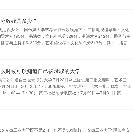
河北省最好的大学
生分数线是多少？
下： 广播电视编导类：文化
编导术科195分。书法类：文化科总分328分，书法术科212分。播音与主
，播音与主持术科220分。艺术类校考：文化科总分313分，其中，播音与
民共和国教育
什么时候可以知道自己被录取的大学
可以知道自己被录取的大学 7月23日网上提供第二批文理科，艺术三
愿投档7月29日8：30 退档录检结束7月29日16：30 第二志愿投档7月30日8：30
 现如今安