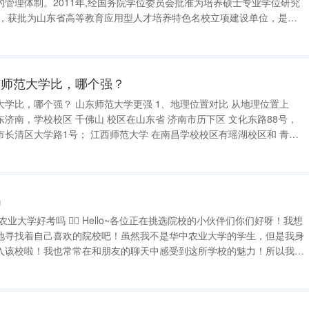
管理体制。2011年,经国务院学位委员会批准为培养硕士专业学位研究
3年，获批为山东省高等教育应用型人才培养特色名校立项建设单位，是教
战略研究单位。2017年，获批山东省硕士学位授予立项建设单位（A
业生就业50强
东师范大学比，哪个强？
更强 1、地理位置对比 从地理位置上
济南，学校校区 千佛山 校区在山东省 济南市历下区 文化东路88号，
长清区大学路1号； 江西师范大学 在南昌学校校区有瑶湖校区和 青山
的大学。 2、实力对比 这两所大学的实力都还是比
吗
地寻找着自己喜欢的院校吧！虽然我不是华中农业大学的学生，但是我身
入该校啦！我也常常在和朋友的聊天中感受到这所学校的魅力！所以我对
的，希望通过我的介绍能让你更多了解到这所美丽、优秀的大学哦！