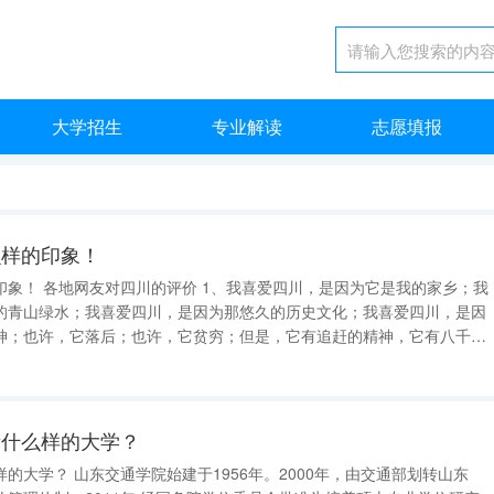
大学招生
专业解读
志愿填报
么样的印象！
川的评价 1、我喜爱四川，是因为它是我的家乡；我
的青山绿水；我喜爱四川，是因为那悠久的历史文化；我喜爱四川，是因
神；也许，它落后；也许，它贫穷；但是，它有追赶的精神，它有八千万
悠久的巴蜀文化造就了一代伟人，就如湘楚文化一
悲
所什么样的大学？
的大学？ 山东交通学院始建于1956年。2000年，由交通部划转山东