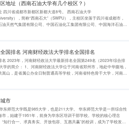
校区地址（西南石油大学有几个校区？）
油大学
leumUniversity），简称“西南石大”（SWPU），主校区坐落于四川省成都市，
石油天然气集团有限公司、中国石油化工集团有限公司、中国海洋石油集
双一流”建设高校，入选中西部高校基础能力建设工程、国家“111计划”、
全国排名 河南财经政法大学排名全国排名
023年综合排
依嵩山，是省属公办全日制普通高等学校，河南省特色骨干大学，河南省
区、文北校区和文南校区3
个城市
海市，始建于1951年，前身为华东区培训干部学校。学校的核心理念
发展
学校概况、院系设置、特色学科、人才培养等方面简要介绍华东师范大