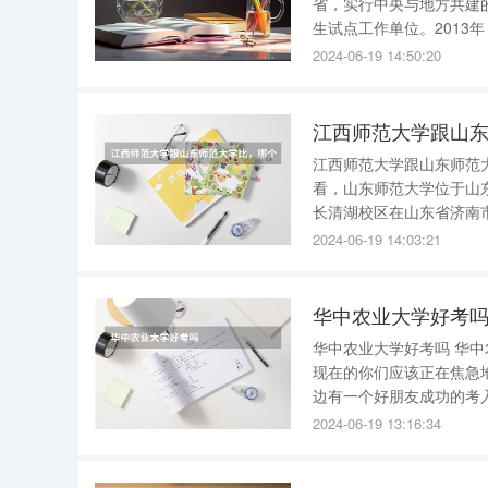
省，实行中央与地方共建的
生试点工作单位。201
育部应用技术大学改革试点
2024-06-19 14:50:20
类）。学校是“全国高校毕
江西师范大学跟山
江西师范大学跟山东师范大学比，哪个强？ 山东师范大学
看，山东师范大学位于山东
长清湖校区在山东省济南市
湖 校区，所以也要根据喜欢的城市去考虑报考
2024-06-19 14:03:21
较强的。在 第四
华中农业大学好考
华中农业大学好考吗 华中农业大学好考吗 🙋‍♀️ Hello~各位正在挑选院校的小伙伴们你们好呀！我想
现在的你们应该正在焦急
边有一个好朋友成功的考
这所大学也是有一定了解
2024-06-19 13:16:34
😉