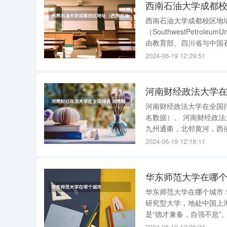
西南石油大学成都
西南石油大学成都校区地址 四川省成都市新都区新都大道8号。 西南石
（SouthwestPetro
由教育部、四川省与中国
团有限公司共建；是国家“
2024-06-19 12:29:51
国家“特色重点学科项
河南财经政法大学在
河南财经政法大学在全国排名 2023年，河南财经政法大学最新排名全国第249名（2
名数据）。 河南财经政法大学的简介： 1、河南财经政法大学位于河南省郑州市，地处中华腹地，
九州通衢，北邻黄河，西
博士学位授予优先立项建设单位。 2、学校建校于1948年。现有郑东校
2024-06-19 12:18:11
个校区，占地面
华东师范大学在哪
华东师范大学在哪个城市 华东师范大学既是985大学，也是211大学。 华东师范大学是一所综合性
研究型大学，地处中国上
是“德才兼备，自强不息”。 “知行合一、求真务实、开放包容、互惠共赢”的校训，成为了学校
的不竭动力。下面我将从
2024-06-19 12:06:34