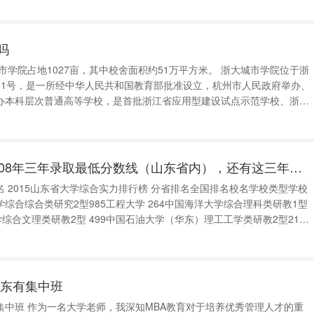
吗
51号，是一所经中华人民共和国教育部批准设立，杭州市人民政府举办、
办本科层次普通高等学校，是首批浙江省应用型建设试点示范学校、浙江
册藏书、近千余种中外文期刊、
山东理工大学06.07.08年三年录取最低分数线（山东省内），还有这三年的本科线（山东省内）呢？
省大学综合实力排行榜 分省排名全国排名校名学校类型学校
工程大学 5106山东农业大学农业农学类研教2型 6119青岛科技大学理工工学类研教2型
山东有集中班
集中班 作为一名大学老师，我深知MBA教育对于培养优秀管理人才的重