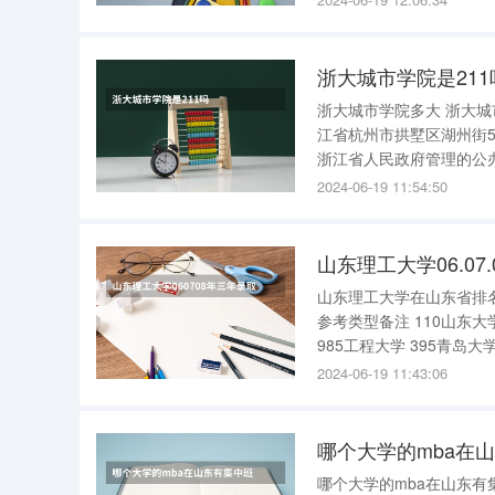
学。 一、学校概况。
浙大城市学院是211
浙大城市学院多大 浙大城市学院占地1027亩，其中校舍面积约51万平方米。 浙大城市学院位于浙
江省杭州市拱墅区湖州街
浙江省人民政府管理的公
省新增硕士学位授予立项建设单位。 浙大城市学院图书馆有140万
2024-06-19 11:54:50
近万种多媒体文献等
山东理工大学在山东省排名 2015山东
参考类型备注 110山东大学综合综合类研究2型985工程大学 264中国海洋大学综合理科类研教1型
985工程大学 395青岛大学综合文理类研教2型 499中国石油大学（华东）理工工学类研教2型211
2024-06-19 11:43:06
哪个大学的mba在
哪个大学的mba在山东有