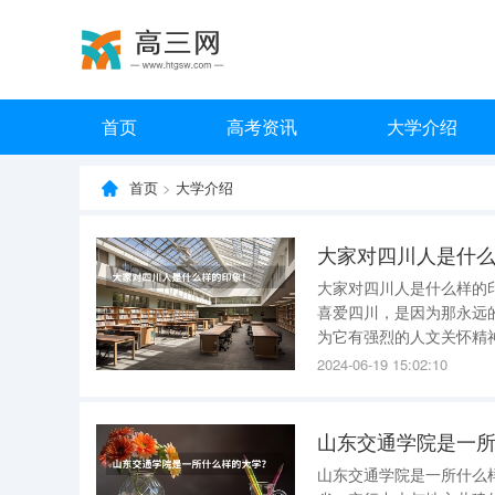
首页
高考资讯
大学介绍
首页
>
大学介绍
大家对四川人是什
大家对四川人是什么样的印象！ 各地网友对四
喜爱四川，是因为那永远
为它有强烈的人文关怀精
进取的人民。（网友:yxwa028@sina.com） 2、
2024-06-19 15:02:10
样！没有英雄的民族是可
山东交通学院是一
山东交通学院是一所什么样