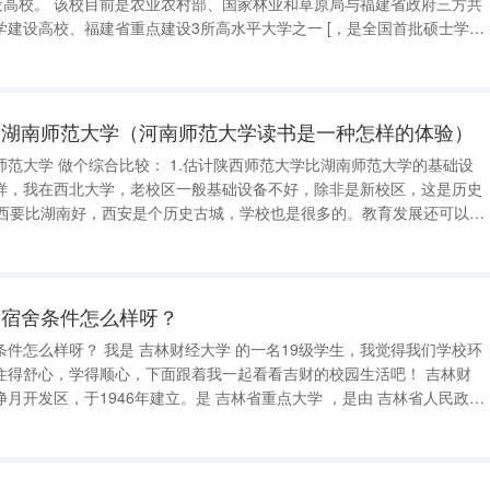
原局与福建省政府三方共
学建设高校、福建省重点建设3所高水平大学之一 [，是全国首批硕士学位
士学位授予单位，教育部本科教学工作水平评估优秀高校，入选国家“特
校、国家建设高水
是湖南师范大学（河南师范大学读书是一种怎样的体验）
： 1.估计陕西师范大学比湖南师范大学的基础设
样，我在西北大学，老校区一般基础设备不好，除非是新校区，这是历史
”，城市因素。比较有名的学校有西安交通大学，陕西师范大学，西安工业
大学，西北大学，西安美院。 3.师范
的宿舍条件怎么样呀？
 的一名19级学生，我觉得我们学校环
得舒心，学得顺心，下面跟着我一起看看吉财的校园生活吧！ 吉林财
6年建立。是 吉林省重点大学 ，是由 吉林省人民政府
通知书 ，立体纸雕超好看 学校共