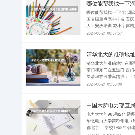
哪位能帮我找一下河北那
国省级重点高中排名:安庆一中第6名 作者：佚名来源：转载发布时间：200
人：安庆培训 减小字体增大字体 教育部根据各地送审的754所省级重点高中，进行量化赋分，评
2024-06-21 06:57:57
清华北大的准确地
清华北大的准确地址在哪里？ 北京市海淀区清华园
南门和东门在五道口 西门在清华西路与信息路交错汇的地方,也就是圆明园附近! 东门外紫光大楼一
层清华在线乘车路线： 1.乘坐运通110、355、355（支）、375(支)，小5、 小71路，“双清路”站
2024-06-21 05:36:09
中国六所电力部直
电力大学的985和211是哪几所 截至2022年7月，只有一所，是华北电力大学，既是
华北电力大学简称华电（N
都北京。 学校1958年创建于北京，原名北京电力学院，长期隶属于国家电力部门管理。1969年，
2024-06-21 04:49:15