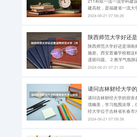
211和双一流一流学科建设高校。 该校目前是农业农村部、国家林业和草
建高校，是福建省一流大
授予单位和全国第二批博
2024-06-21 07:56:26
色重点学科项目”建设高
陕西师范大学好还
陕西师范大学好还是湖南师范大学 做个综合比较
施差。西安普遍学校都这
遗留问题。 2.教学气氛陕西要比湖南好，西安是个历史古城，学校也是很多的。教育发展还可以，
但是可能没有湖南“前卫
2024-06-21 07:21:26
请问吉林财经大学
请问吉林财经大学的宿舍条件怎么样呀？ 我是 吉林财经大学
境幽美，学习氛围浓厚，住
经大学位于吉林省长春市净月开发区，于194
与国家税务总局共同创立的 双非 一本 财经类院校 。 学校 录取
2024-06-21 07:09:38
十