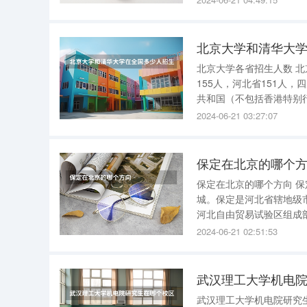
北京大学和清华大
北京大学各省招生人数 北京257人，河南216人，浙江203人，湖北194人，湖南省159人，江苏
155人，河北省151人，四川省150
共和国（不包括香港特别
高中毕业生和具有同等学
2024-06-21 03:27:07
区
保定在北京的哪个
保定在北京的哪个方向 保定在北京的西南方。保定古称上谷、保州、保府，因城池似靴，又名靴
城。保定是河北省辖地级
河北自由贸易试验区组成部分。 保定在北京的哪个方向 保定与北京相伴而生，
大都，安定天下”。保定与北
2024-06-21 02:51:53
家历史文化名城，诞生了
武汉理工大学机电
武汉理工大学机电院研究生在哪个校区？ 武汉理工大学机电