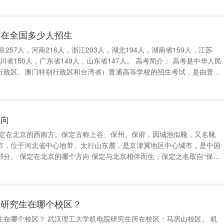
学在全国多少人招生
人，广东省149人，山东省147人。 高考简介： 高考是中华人民
行政区、澳门特别行政区和台湾省）普通高等学校的招生考试，是由普通
力的考生参加的选拔性考试。普通高考于每年的6月7、8日举行，部分地
方向
市，位于河北省中心地带、太行山东麓，是京津冀地区中心城市，是中国
保定之名取自“保卫
京、天津构成黄金三角，历来为京畿重地和“首都南大门”。 保定是国
荆轲、
院研究生在哪个校区？
院研究生所在校区：马房山校区。 机