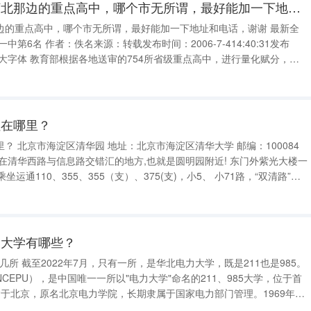
哪位能帮我找一下河北那边的重点高中，哪个市无所谓，最好能加一下地址和电话，谢谢
边的重点高中，哪个市无所谓，最好能加一下地址和电话，谢谢 最新全
6-7-414:40:31发布
出中国中学100强，具体如下： 校名得分 1湖北黄冈中学100.00 2北京四中99.97 3天津
址在哪里？
 地址：北京市海淀区清华大学 邮编：100084
下车。 2.乘轻轨（地铁掘锋13号线），在“五道口”站下 你从任何一个地方到地铁站
属大学有哪些？
211也是985。
CEPU），是中国唯一一所以"电力大学"命名的211、985大学，位于首
学校迁至河北邯郸，1970年迁到保定，更名为河北电力学院。 1978年经国务院批准为