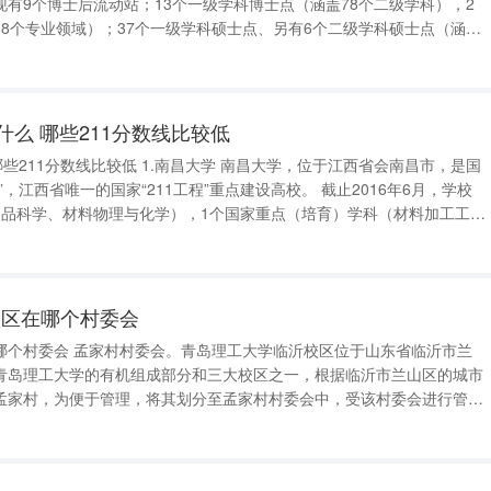
有9个博士后流动站；13个一级学科博士点（涵盖78个二级学科），2
8个专业领域）；37个一级学科硕士点、另有6个二级学科硕士点（涵盖
士点（涵盖81个专业领域）。 学校拥有国家重点学科2个，山
什么 哪些211分数线比较低
较低 1.南昌大学 南昌大学，位于江西省会南昌市，是国
唯一的国家“211工程”重点建设高校。 截止2016年6月，学校
食品科学、材料物理与化学），1个国家重点（培育）学科（材料加工工
业科学（食品科学与工程为主）、工程学4个学科进入美国ESI排名前
校区在哪个村委会
哪个村委会 孟家村村委会。青岛理工大学临沂校区位于山东省临沂市兰
青岛理工大学的有机组成部分和三大校区之一，根据临沂市兰山区的城市
孟家村，为便于管理，将其划分至孟家村村委会中，受该村委会进行管
区经十东路3028