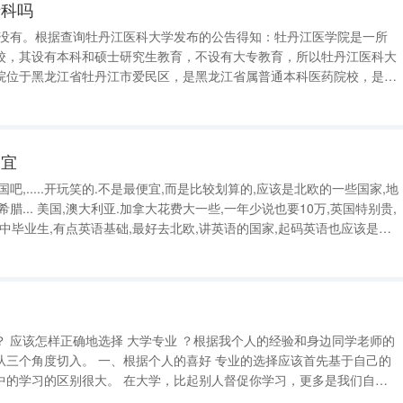
专科吗
 没有。根据查询牡丹江医科大学发布的公告得知：牡丹江医学院是一所
校，其设有本科和硕士研究生教育，不设有大专教育，所以牡丹江医科大
院位于黑龙江省牡丹江市爱民区，是黑龙江省属普通本科医药院校，是黑
建设单位、中国全国首批卓越医生教育培训计划项目试点高校。 牡丹
江医学院和哈尔滨医科大学哪个好？ 牡丹江医学院
便宜
吧,.....开玩笑的.不是最便宜,而是比较划算的,应该是北欧的一些国家,地
要10万,英国特别贵,
高中毕业生,有点英语基础,最好去北欧,讲英语的国家,起码英语也应该是第
于一句不会讲,顺便过口语关.说实话,我不赞成你出国,基础不是很好(别生气
老师的
的喜好 专业的选择应该首先基于自己的
大学，比起别人督促你学习，更多是我们自主
人在大一下学期或大二上学期