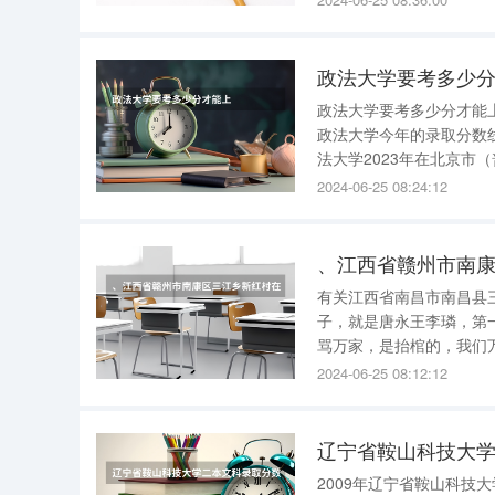
的时候会选择 转专业
政法大学要考多少
政法大学要考多少分才能上 政法大学要考多少分才能上的回答是534分。 很多同学关注20
政法大学今年的录取分数线是多少，具体如下： 一
法大学2023年在北京市（普通
取
2024-06-25 08:24:12
、江西省赣州市南
有关江西省南昌市南昌县三
子，就是唐永王李璘，第
骂万家，是抬棺的，我们
李璘灵柩运回京城，奭公
2024-06-25 08:12:12
里外的吴家山丘，这个时
辽宁省鞍山科技大
2009年辽宁省鞍山科技