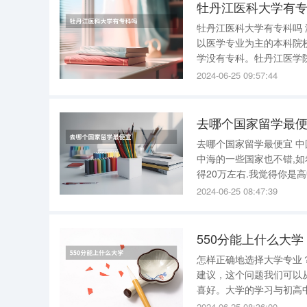
牡丹江医科大学有
牡丹江医科大学有专科吗
以医学专业为主的本科院
学没有专科。牡丹江医学
龙江省特色应用型本科高校
2024-06-25 09:57:44
去哪个国家留学最
去哪个国家留学最便宜 中国
中海的一些国家也不错,如希腊... 美国,澳大利亚.加拿大花费大一些,一年少说也
得20万左右.我觉得你是
二外语的国家.去了,不至
2024-06-25 08:47:39
550分能上什么大学
怎样正确地选择大学专业？ 应该怎样正确地选择 大学专业 ？根据我个人的经验和身边同学
建议，这个问题我们可以从三个角度切入。 一、根据个人
喜好。大学的学习与初高中的学习的区别很大。 在
学习。而自主学习是需要爱好支撑的 ，否则可能会丧失斗志。 很多
2024-06-25 08:36:00