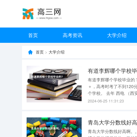
首页
高考资讯
大学介绍
首页
>
大学介绍
有道李辉哪个学校
有道李辉哪个学校毕业的？ 西安电子科技大学 ，
＋，高考时考了不到120分 数学不记得了 理综很高，我只知道化学考了满分。 反正就是很棒
个学校。 去年 西电 （西安电子科技大学的简称）的贫困补助就是很有名，不会让贫困学生失去自
尊心。 电子科技大学在哪个省 电子科技大学在四川省。 电子科技大学是一所位于四川省成都市的
2024-06-25 11:31:23
著名
青岛大学分数线好
青岛大学分数线好高啊。。为什么 青岛大学1981年成为我国首批硕士学位