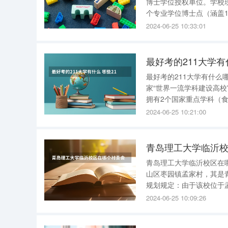
博士学位授权单位。学校现
个专业学位博士点（涵盖1
192个二级学科），23个专业学位硕
2024-06-25 10:33:01
东省重点学科20个，山
最好考的211大学有
最好考的211大学有什么哪些211分数线比
家“世界一流学科建设高校”，江西省
拥有2个国家重点学科（
程）。化学、临床医学、农
2024-06-25 10:21:00
1%。在全国第三轮一级学
青岛理工大学临沂
青岛理工大学临沂校区在
山区枣园镇孟家村，其是
规划规定：由于该校位于
辖。 齐鲁理工学院在济南哪个区 齐鲁理工学院在济南章丘区。 根据查询百度地图显示，齐鲁理工
2024-06-25 10:09:26
学院位于山东省济南市章丘