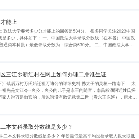
分才能上
23中国
、中国政法大学录取分数线（在本省） 中国政
类本科批）最低录取分数为：综合类630分。 二、中国政法大学录
分数线（在外省市） 1、在河南省（普通类本科一批）最低录取分数分别为：理科610分、文
康区三江乡新红村在网上如何办理二胎准生证
江镇后万村万氏始迁祖万迪公的详细史料 携太子的灵柩一路南下----太
一祖先是文江令--奭公，奭公的儿子是永王的随官，南昌板湖附近姓氏搓
万家人说万是做官的，所以谱没有敢记载第二世（看永王东巡），唐永王
的儿子是护卫，抬棺材的木头断了，迷信不吉利，就将永王李璘葬板湖一
候我们万家人就安家在这
学二本文科录取分数线是多少？
大学二本文科录取分数线是多少？ 年份最低最高平均投档录取人数录取批