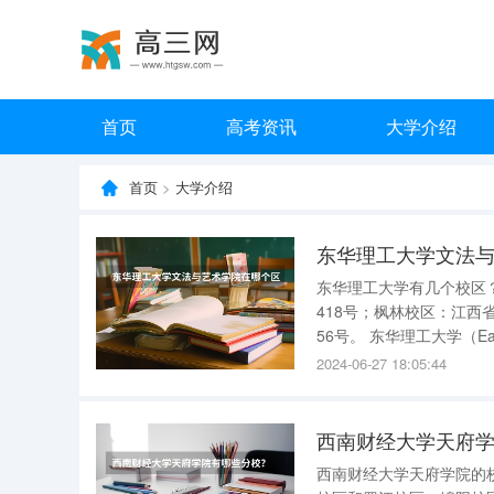
首页
高考资讯
大学介绍
首页
>
大学介绍
东华理工大学文法
东华理工大学有几个校区？ 东华理工大学有三个校区，广兰校区：江西省南昌市经开区广
418号；枫林校区：江西
56号。 东华理工大学（EastChinaUniversityofTechnology），简称“东华理工”，是中国核工业第
一所高等学校，是江西省
2024-06-27 18:05:44
的
西南财经大学天府
西南财经大学天府学院的校园环境 西南财经大学天府学院总面积2170