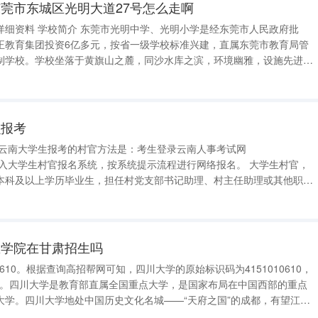
莞市东城区光明大道27号怎么走啊
明中学、光明小学是经东莞市人民政府批
正教育集团投资6亿多元，按省一级学校标准兴建，直属东莞市教育局管
制学校。学校坐落于黄旗山之麓，同沙水库之滨，环境幽雅，设施先进，
、图书馆、容纳5000人的大型体育馆，高标准400米塑胶运动场、标准
合电教室、多媒体网络
么报考
），进入大学生村官报名系统，按系统提示流程进行网络报名。 大学生村官，
本科及以上学历毕业生，担任村党支部书记助理、村主任助理或其他职
主要负责村级电商、村庄信息平台维护、争取地方和国家资金等。 大学生
策、促
医学院在甘肃招生吗
610。根据查询高招帮网可知，四川大学的原始标识码为4151010610，
代码。四川大学是教育部直属全国重点大学，是国家布局在中国西部的重点
大学。四川大学地处中国历史文化名城——“天府之国”的成都，有望江、
0亩，校舍建筑面积256.3万平方米。 2021年四川大学华西临