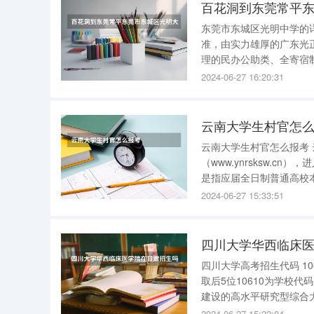
百花洞到东莞常平东
东莞市东城区光明中学的详细资料 学校简介 东莞市光
准，由实力雄厚的广东光
理的民办公助类、全寄宿
拥有一流的教学楼、实验楼
2024-06-27 16:20:31
足球场、篮球场，以及综
云南大学生村官怎
云南大学生村官怎么报考 云南大学生报考的村官方法是：考生登录云南人事考试网
（www.ynrsksw.cn
是指应届全日制普通高校
务。很多驻村985村官就
2024-06-27 15:33:51
村官主要履行宣传落实政
四川大学华西临床
四川大学高考招生代码 10
取后5位10610为学校
建设的高水平研究型综合
华西和江安三个校区，占地面积705
2024-06-27 15:22:04