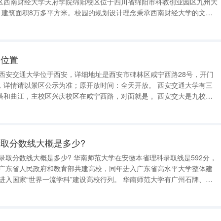
区西南财经大学天府学院绵阳校区位于四川省绵阳市科教创业园区九州大
亩，建筑面积8万多平方米。校园的规划设计理念秉承西南财经大学的文化
体、校内道路、建筑名称等与西财的格调一脉相承。成都校区西南财经大
四川省成都市成华区龙潭
个位置
 西安交通大学位于西安，详细地址是西安市碑林区咸宁西路28号，开门
请以景区公示为准；原开放时间：全天开放。 西安交通大学有三
江，主校区兴庆校区在咸宁西路，对面就是 。西安交大是九校联
藤盟校）之一，其前身是1896年创建于上海的南洋公学，1956年内迁西
交通大学。
取分数线大概是多少?
 华南师范大学在安徽本省理科录取线是592分，
世界一流学科”建设高校行列。 华南师范大学有广州石牌、广
州大学城和佛山南海3个校区，校园占地面积 3025亩，校舍面积153万平方米，图书402万册。 主