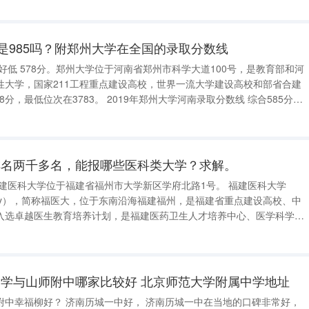
？是985吗？附郑州大学在全国的录取分数线
2好低 578分。郑州大学位于河南省郑州市科学大道100号，是教育部和河
性大学，国家211工程重点建设高校，世界一流大学建设高校和部省合建
。 2019年郑州大学河南录取分数线 综合585分。
，2019年郑州大学在河南最低录取分数线为综合585分。郑州大学是位
排名两千多名，能报哪些医科类大学？求解。
University），简称福医大，位于东南沿海福建福州，是福建省重点建设高校、中
入选卓越医生教育培养计划，是福建医药卫生人才培养中心、医学科学研
1500亩，校
学与山师附中哪家比较好 北京师范大学附属中学地址
 济南历城一中在当地的口碑非常好，