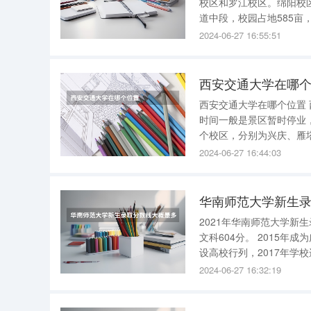
校区和罗江校区。绵阳校
道中段，校园占地585
传统，学校大门、校牌字
2024-06-27 16:55:51
学天府学院成都校区位于
西安交通大学在哪
西安交通大学在哪个位置
时间一般是景区暂时停业，详情
个校区，分别为兴庆、雁塔和曲
盟（C9，被称为中国常春
2024-06-27 16:44:03
安，1959年定名为西安
华南师范大学新生录
2021年华南师范大学新生录取分数线大概是多少?
文科604分。 2015年成为广东省人民政府和教育部共建高校，同年进入广东省高水平大学整体建
设高校行列，2017年学校进入国家“
2024-06-27 16:32:19