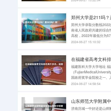
床医学院在甘肃招生
郑州大学是211吗
郑州大学录取分数线202
南省人民政府共建的综合
高校，2022年最低分为578分，最低位次在3783
根据查询郑州大学官网显示
2024-06-27 15:10:32
于中国河南省郑
在福建省高考文科
福建医科大学大学地址 福建医科大学位于福建省福州市大学新区学府北路1号。 福建医科大学
（FujianMedical
国政府奖学金院校之一、
究中心和医疗预防保健中心。 截至2017年5月，学校建有上街、台江2个校区，占地约
2024-06-27 14:58:54
舍建筑面
山东师范大学附属中
济南历城一中好还是山师附中幸福柳好？ 济南历城一中好，