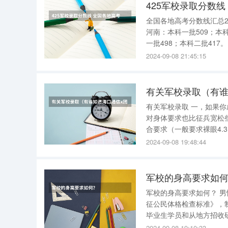
425军校录取分数线
全国各地高考分数线汇总2 全国各地高考分数线汇总如下： 四川：本科一批515；本科二批42
河南：本科一批509；本科二批405。 辽宁：特殊类型招生控制线5
一批498；本科二批417。 天津：本科批463；特殊类型招生控制线583。 陕西：本科一批449；
2024-09-08 21:45:15
有关军校录取 一，如果
对身体要求也比征兵宽松些。 但是一定要提醒你，军校体检视力要求是手术后半年
合要求（一般要求裸眼4.3以
校的录取分数线一般都在本省
2024-09-08 19:48:44
绩不好但身体还可以的话
军校的身高要求如
军校的身高要求如何？ 男性身高160
征公民体格检查标准》，制定本标准。 第二条军队、武警部队
毕业生学员和从地方招收
校毕业生的体格检查，适用于本标准。 第二章外科项目 第三条
2024-09-08 19:10:33