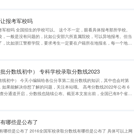
浙让报考军校吗
眼看具体报考那所学校。
校，一般是没有问题的，比如公安部六所直属院校，可以异地报考。但当
了，比如浙江警察学院，要求考生一定要在户籍所在地报名，每一个地级
培生?有什么途径能读委培生??? 1
参加会议的吗? 答咨询会三
批分数线初中） 专科学校录取分数线2023
分数线的知识，其中也会对第
决你想了解的问题，关注本站哦。 高考分数线2022年公布 6
高考查分通道开启，分数线也陆续公布。截至本文发出前，全国已有8个省发
如下，以期为考生填报志愿提供参考。 四川 普通类各批次录取
线有哪些是公布了
哪些是公布了 2016全国军校录取分数线有哪些是公布了 具体可以上网