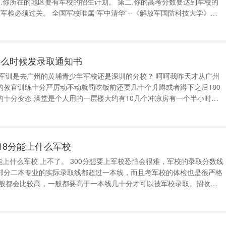
科
什么时候发录取通知书
生军训是去广州的黄埔青少年军校还是深圳的分校？ 呵呵我昨天才从广州
的教官训练十分严厉动不动就罚吃饭前还要几十个升蹲或者蹲下之后180
0几个冲凉房有一个半小时不
在太多人了最好就一吃完饭放下碗立即冲去洗澡衣架有个宿舍是有的被子
薄又小 东莞理工学院一般什么时
18分能上什么军校
军校恐怕会很难，军校的录取分数线
部分二本专业的实际录取线都超过一本线，而且考军校的体检也是很严格
数更是要超过一本线60分以上，政审体检都过关，才有可能。像是国防科
华，每年招