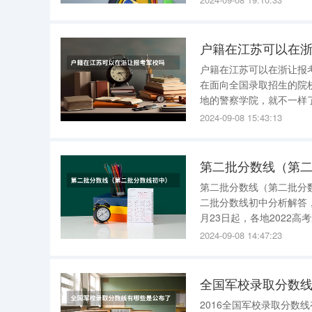
158cm以上，合格。
户籍在江苏可以在
户籍在江苏可以在浙让报考军校吗 全国招生的学校可以。 这个不一定，
在面向全国录取招生的院
地的警察学院，就不一样
市都有名额，所以异地高考就没有资格。 我想知道什么军校委
2024-09-08 15:43:13
你好,是
第二批分数线（第二
第二批分数线（第二批分数线初中） 今天小编辑给各位分享第二批
二批分数线初中分析解答，如果能解
月23日起，各地2022
布高考分数线，中国教育在线梳理
2024-09-08 14:47:23
控制分数线 一、文科 本
全国军校录取分数
2016全国军校录取分数线有