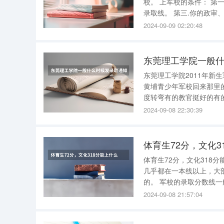
校。 上军校的条件： 第一.你所在的地区要有军校的招生计划。 第二.你的高考分数要达到军校的
录取线。 第三.你的政审、军检必须过关。 全国军校唯属“军中清华”--《解放军国防科技大学》的
录取分是最高的； 各军校（包括国防科技大学）都有招收文科生的、但名额都非常少、部分地区
2024-09-09 02:20:48
也没有招生计划；招收理
东莞理工学院一般
东莞理工学院2011年新
黄埔青少年军校回来那里
度转弯有的教官挺好的有的十分变态 澡堂是个人用的一层楼大约有1
过也不过是刚刚够因为实
2024-09-08 22:30:39
也有不过又
体育生72分，文化3
体育生72分，文化318分能上什么军校 上不了。 300分想要上
几乎都在一本线以上，大
的。 军校的录取分数线一般都会比较高，一般都要高于一本线几十分才可以被军校录取。招收女
生的名额更是少，录取分
2024-09-08 21:57:04
大，一向被称为是军中清