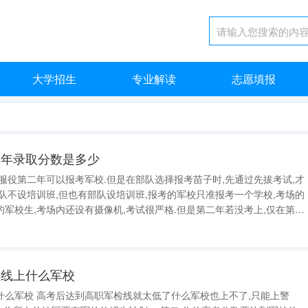
大学招生
专业解读
志愿填报
今年录取分数是多少
服役第二年可以报考军校.但是在部队选择报考苗子时,先通过先拔考试,才
队不设培训班,但也有部队设培训班,报考的军校只准报考一个学校,考场的
军校生,考场内还设有摄像机,考试很严格.但是第二年若没考上,仅在第三
役只有两年,所以.第二年没考上,就得签志愿兵合同（士官）,一期士官三
,
检线上什么军校
什么军校 高考后达到高职军检线就太低了什么军校也上不了,只能上警