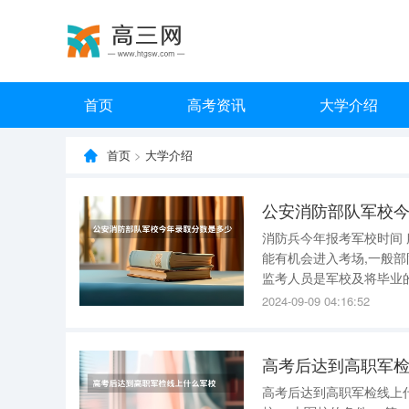
首页
高考资讯
大学介绍
首页
>
大学介绍
公安消防部队军校
消防兵今年报考军校时间 
能有机会进入考场,一般部
监考人员是军校及将毕业的
年还可以报考一次,但是兵
2024-09-09 04:16:52
年,所以,在第三年的考试中
高考后达到高职军
高考后达到高职军检线上