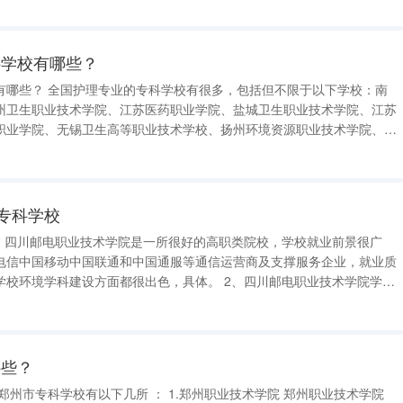
科学校有哪些？
括但不限于以下学校：南
州卫生职业技术学院、江苏医药职业学院、盐城卫生职业技术学院、江苏
职业学院、无锡卫生高等职业技术学校、扬州环境资源职业技术学院、泰
 这些学校都提供了专门的护理专业课程，为学
士的机会。这些课程
么专科学校
1、四川邮电职业技术学院是一所很好的高职类院校，学校就业前景很广
电信中国移动中国联通和中国通服等通信运营商及支撑服务企业，就业质
建设方面都很出色，具体。 2、四川邮电职业技术学院学校
电职业技术学院位于四川省成都市，是四川省人民政府批准成立的公办高
院校国家首批现代学徒制试点
哪些？