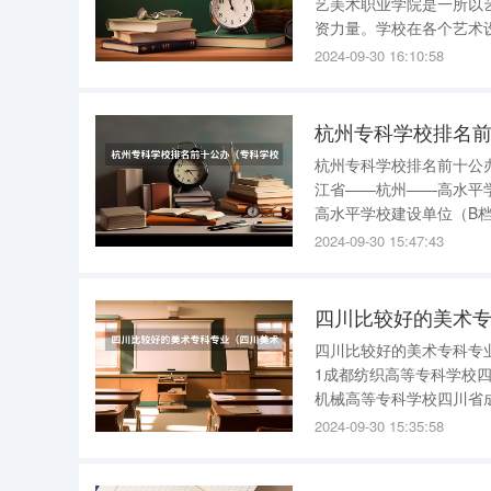
艺美术职业学院是一所以
资力量。学校在各个艺术
合作关系，使学生们更容易地找到实习和就业的
2024-09-30 16:10:58
科学校作为一所以医药为
杭州专科学校排名
杭州专科学校排名前十公办 杭州专科学校排名前十公办如下： 1——浙江机电职业技术学院
江省——杭州——高水平学校建设单位（A档） 2—
高水平学校建设单位（B档） 3——杭州职业技术学院——浙江省——杭州——高水平
位（B档） 4——浙江建设职业技术学院——浙江省——杭州——高水平专业群建设单位（A档） 5
2024-09-30 15:47:43
——浙江交通
四川比较好的美术
四川比较好的美术专科专业 四川美院 它有个三本在绵阳的 而且四
1成都纺织高等专科学校四川省成都市专科 2四川烹饪高等
机械高等专科学校四川省成都市专科 4康定民族师范高等专科学校四
等专科学校四川省汶川县专科 6达县师范高等专科学校四川省达川市专科 7四川警
2024-09-30 15:35:58
四川省泸州市专