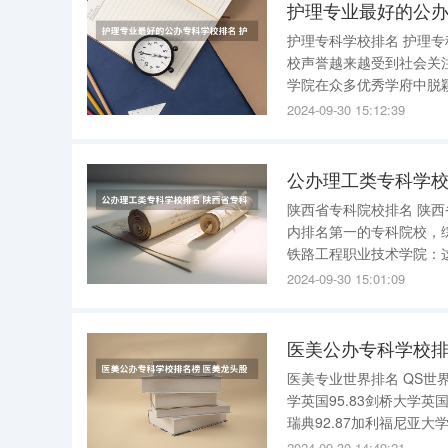
护理专业最好的公办
护理专科学校排名 护理专科学校排名：最新权威榜单揭晓 在当下社会，护理专业的教育质量及学
校声誉越来越受到社会关
学院在众多优秀学府中脱
专科学校，二者分别以优
2024-09-30 15:12:39
专科学校与第五位的江苏
公办理工类专科学校
陕西省专科院校排名 陕西省的专科院校排名如下： 1、陕西工业职业技术学院：这所学校是陕西省
内排名第一的专科院校，综
铁路工程职业技术学院：
设方面的人才。 3、西安航空职业技术学院：这所学校是理工类的专科院校，也是双高计划中的一
2024-09-30 15:01:09
员，主要培养航空领域的
医美公办专科学校排
医美专业世界排名 QS世界大学医学专业排名 排名 大学名
学英国95.83剑桥大学英
瑞典92.87加利福尼亚大
2024-09-30 14:49:21