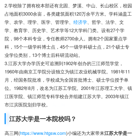
2.学校除了拥有校本部还有北固、梦溪、中山、长山校区，校园
占地面积3000余亩，各类建筑面积120万余平方米。学科涵盖工
学、农学、理学、医学、管理学、
经济学
、哲学、法学、文
学、教育学、历史学、艺术学等12大学科门类。设有27个学
院，98个本科专业，专任教师2700余人。拥有2个国家重点学
科，15个一级学科博士点，45个一级学科硕士点，21个硕士专
业学位类别，13个博士后科研流动站。
3.江苏大学办学历史可追溯到1902年创办的三江师范学堂，
1960年由南京工学院分设独立为镇江农业机械学院。1981年11
月，经国务院批准，学校成为全国首批博士、硕士学位授予单
位。1982年8月，改名为江苏工学院。2001年江苏理工大学、镇
江医学院、镇江师范专科学校合并组建江苏大学。2003年镇江
市江滨医院划归学校。
高三网
江苏大学是一本院校吗？
高三网(
https://www.htgsw.com
)小编还为大家带来
江苏大学是一