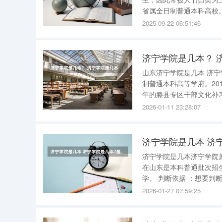
省属全日制普通本科高校。 地理位置 ：济宁学院位于山东省曲阜市，拥有现代化的教学楼
楼，为学生提供了良好的学习环境。 学科设置 ：济宁学院的学科
2025-09-22 06:51:46
管、
济宁学院是几本？ 
山东济宁学院是几本 济
制普通本科高等学府。2017年，学
年的滕县专区干部文化补
立，1978年，被国务院
2026-01-11 23:28:07
2000年7月，济宁艺术学
济宁学院是几本 济
济宁学院是几本济宁学院属于几本 济宁学院是二本大学 。以下是具体说明
在山东是本科普通批次招
学。 判断依据 ：想要判断一个大学是几本院校，通常通过招生批次来确定。如果某大学在某省是
第一批次招生的话，通常
2026-01-27 07:59:25
济宁学院符合二本大学