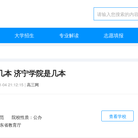
大学招生
专业解读
志愿填报
几本 济宁学院是几本
1-04 21:12:15
|
高三网
查看学校
范
院校性质：公办
东省教育厅