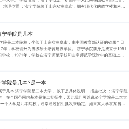
和科研
涵盖了文、理、工、农、经、
济宁学院是几本
宁学院是二本院校，坐落于山东省曲阜市，由中国教育部认证的省属全日
校晋升为省级硕士培育建设单位。 济宁学院前身是成立于1951
习学校，1971年，学校在济宁师范学校和曲阜师范学院附中的基础上成
批准为全日制普通高等专科学校。1998年7月，济宁教育学院合并进校，
校并入
宁学院是几本?是一本
： 招生批次 ：济宁学院
生，在全国范围内基本是第二批招生，因此我们可以说济宁学院是二本大
说该大学是一本大学；在第二批次招生的话，通常说该大学是二本大学。