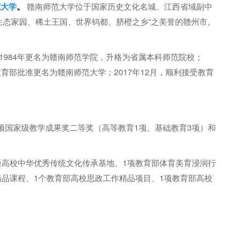
范大学
。
赣南师范大学位于国家历史文化名城、江西省域副中
生态家园、稀土王国、世界钨都、脐橙之乡”之美誉的赣州市。
；1984年更名为赣南师范学院，升格为省属本科师范院校；
经教育部批准更名为赣南师范大学；2017年12月，顺利接受教育
项国家级教学成果奖二等奖（高等教育1项、基础教育3项）和
通高校中华优秀传统文化传承基地、1项教育部体育美育浸润行
精品课程、1个教育部高校思政工作精品项目、1项教育部高校