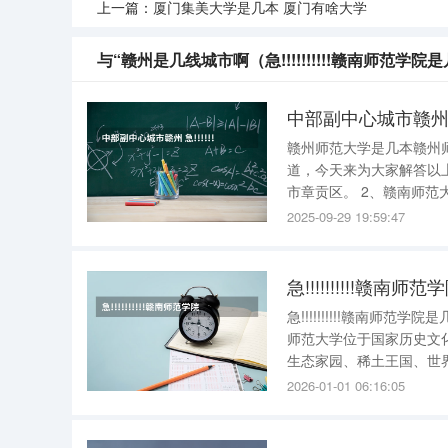
上一篇：
厦门集美大学是几本 厦门有啥大学
与“赣州是几线城市啊（急!!!!!!!!!!赣南师范学
中部副中心城市赣州 急
赣州师范大学是几本赣州
道，今天来为大家解答以上的问题，现
市章贡区。 2、赣南师范大学科技学院地处国家历史文化名城、江西省省域副中心城市——“南国宋
城、客家摇篮、红色故都”
2025-09-29 19:59:47
贡校区。 3、赣南师
急!!!!!!!!!!
急!!!!!!!!!!赣南师范学院是几本院校? 赣南师范学院是二本类院校，现
师范大学位于国家历史文
生态家园、稀土王国、世界钨都、脐橙之乡
师范专科学校；1984年
2026-01-01 06:16:05
予单位；20