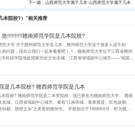
下一篇：
山西师范大学属于几本 山西师范大学属于几本
院是几本院校?）”相关推荐
!!!!!!!!!!赣南师范学院是几本院校?
师范大学 关于赣州师范大学是几本，赣州师范大学这个很多人还不知
在让我们一起来看看吧！ 1、赣南师范大学位于江西省赣州
赣州市，坐落在市中心城区、紧邻“省园林路”红旗大道的赣南师范大学章
范大学位于国家历史
赣南师范学院是几本院校? 赣西师范学院是几本
已更名为赣南师范大学。 赣南
化名城、江西省域副中心城市、素有“江南宋城、客家摇篮、红色故都、
”之美誉的赣州市。 学校创办于1958年6月，时为赣南
更名为赣南师范学院，升格为省属本科师范院校；2003年成为硕士学位授