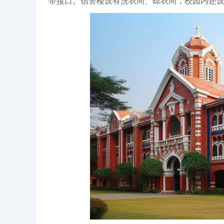
带接口。宿舍楼设有洗衣间、晾衣间，校园内还