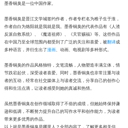
墨香铜臭是一位中国作家。
墨香铜臭是晋江文学城签约作者，作者专栏名为稚子生于淮，
作者自白为烙阳就是我就是我。墨香铜臭的代表作品有《人渣
反派自救系统》、《魔道祖师》、《天官赐福》等。这些作品
在中国乃至全球范围内都受到了广泛的关注和喜爱，被
翻译
成
多种语言，并衍生出了
漫画
、动画、电视剧等多种形式。
墨香铜臭的作品风格独特，文笔流畅，人物塑造丰满立体，情
节跌宕起伏，深受读者喜爱。同时，墨香铜臭也非常注重与读
者的互动，经常在社交媒体上与读者交流，分享自己的创作心
得和生活点滴，让读者感受到她的真诚和热情。
虽然墨香铜臭在创作领域取得了不俗的成绩，但她始终保持谦
逊和低调，不断努力提升自己的写作水平和创作能力，为读者
带来更多优秀的作品。
以上就是墨香铜臭是哪里人？全部内容了，了解更多相关信