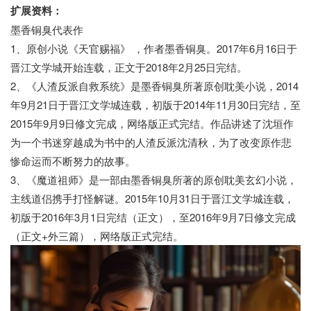
扩展资料：
墨香铜臭代表作
1、原创小说《天官赐福》 ，作者墨香铜臭。2017年6月16日于
晋江文学城开始连载，正文于2018年2月25日完结。
2、《人渣反派自救系统》是墨香铜臭所著原创耽美小说，2014
年9月21日于晋江文学城连载，初版于2014年11月30日完结，至
2015年9月9日修文完成，网络版正式完结。作品讲述了沈垣作
为一个书迷穿越成为书中的人渣反派沈清秋，为了改变原作悲
惨命运而不断努力的故事。
高三网
3、《魔道祖师》是一部由墨香铜臭所著的原创耽美玄幻小说，
主线道侣携手打怪解谜。2015年10月31日于晋江文学城连载，
初版于2016年3月1日完结（正文），至2016年9月7日修文完成
（正文+外三篇），网络版正式完结。