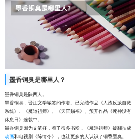
墨香铜臭是哪里人？
墨香铜臭是陕西人。
墨香铜臭，晋江文学城签约作者。已完结作品《人渣反派自救
系统》、《魔道祖师》、《天官赐福》、预开作品《死神没有
休息日》连载中。
墨香铜臭因为文笔好，圈了很多书粉，《魔道祖师》被翻拍成
动画
和电视剧《陈情令》，也让更多的人认识了铜香墨臭。